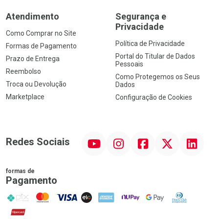
Atendimento
Segurança e
Privacidade
Como Comprar no Site
Política de Privacidade
Formas de Pagamento
Portal do Titular de Dados
Prazo de Entrega
Pessoais
Reembolso
Como Protegemos os Seus
Troca ou Devolução
Dados
Marketplace
Configuração de Cookies
YouTube
Instagram
Facebook
Twitter
Linkedin
Redes Sociais
formas de
Pagamento
PIX
MasterCard
VISA
ELO
AMEX
NuPay
Google Pay
Diners Club
Hipercard