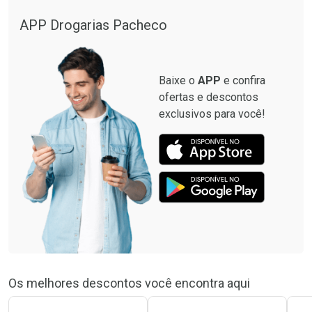
Comprar sem Desconto
Comprar sem Desconto
APP Drogarias Pacheco
Comprar sem Desconto
Comprar sem Desconto
Por R$ 69,59/cada
Por R$ 69,59/cada
Por R$ 69,59/cada
Por R$ 69,59/cada
Baixe o
APP
e confira
ofertas e descontos
exclusivos para você!
Os melhores descontos você encontra aqui