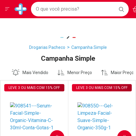
Drogarias Pacheco
Menu
Ac
Ir direto para a home
O que você precisa?
BAIXE
Baixe nosso APP e aproveite Ofertas Exclusivas!
BUSC
O AP
Navegue pela página
Ir direto para o conteúdo
Faça a sua busca
Ir direto para a busca
Ir direto para a conta
Ir direto para a ajuda
Ir direto para a notificações
Drogarias Pacheco
Campanha Simple
Ir direto para o carrinho
Ir direto para o menu
Campanha Simple
Mais Vendido
Menor Preço
Maior Preço
LEVE 3 OU MAIS COM 15% OFF
LEVE 3 OU MAIS COM 15% OFF