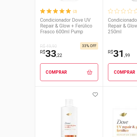
(2)
Condicionador Dove UV
Condicionado
Repair & Glow + Ferúlico
Repair & Glow
Frasco 600ml Pump
250ml
33% OFF
R$ 49,90
33
31
R$
R$
,22
,99
COMPRAR
COMPRAR
ADICIONAR AOS 
FECHAR
FECHAR
Laboratório
Por Menos
Laborató
Por Men