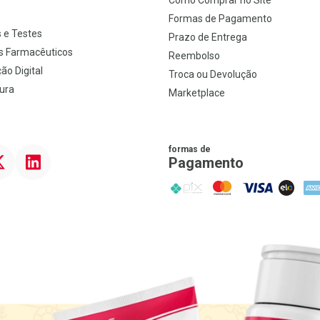
Como Comprar no Site
s
Formas de Pagamento
 e Testes
Prazo de Entrega
s Farmacêuticos
Reembolso
ão Digital
Troca ou Devolução
ura
Marketplace
formas de
ter
Linkedin
Pagamento
PIX
MasterCard
VISA
ELO
AME