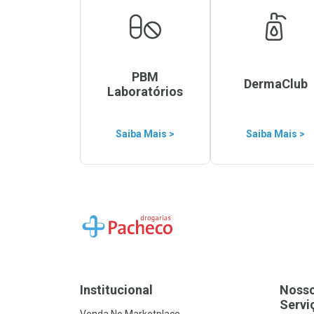
PBM
DermaClub
Laboratórios
Saiba Mais >
Saiba Mais >
Ir para a Home
Institucional
Noss
Servi