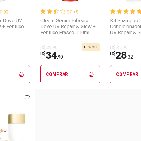
(0)
(3)
r Dove UV
Óleo e Sérum Bifásico
Kit Shampoo 
 + Ferúlico
Dove UV Repair & Glow +
Condicionado
Ferúlico Frasco 110ml
UV Repair & G
Spray
Ferúlico
13% OFF
R$ 39,90
R$ 37,99
34
28
R$
R$
,90
,32
COMPRAR
COMPRAR
FAVORITOS
ADICIONAR AOS FAVORITOS
FECHAR
FECHAR
FECHAR
FECHAR
rio
os
Laboratório
Por Menos
Laborató
Por Men