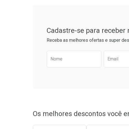
Cadastre-se para receber
Receba as melhores ofertas e super des
Preencha o formulário aba
Nome
Email
Ativar Desconto
Ativar Des
Comprar sem Desconto
Comprar sem Desconto
Comprar s
Comprar s
Por R$ 25,99/cada
Por R$ 25,99/cada
Por R$ 34,9
Por R$ 34,9
Os melhores descontos você e