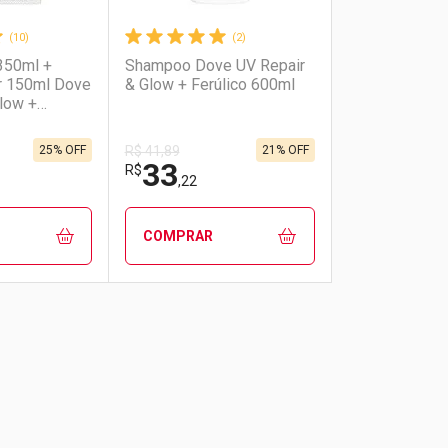
(10)
(2)
350ml +
Shampoo Dove UV Repair
r 150ml Dove
& Glow + Ferúlico 600ml
low +
25% OFF
21% OFF
R$ 41,89
33
R$
,22
COMPRAR
FECHAR
FECHAR
FECHAR
FECHAR
rio
os
Laboratório
Por Menos