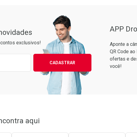
APP Dro
 novidades
contos exclusivos!
Aponte a câm
QR Code ao 
ixo para receber as melhores ofertas:
ofertas e de
CADASTRAR
você!
conto
em Desconto
em Desconto
0/cada
0/cada
ncontra aqui