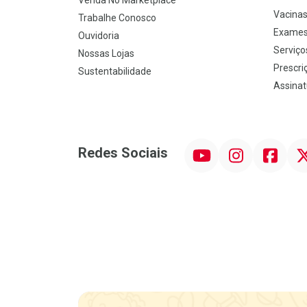
Venda No Marketplace
Vacina
Trabalhe Conosco
Exames
Ouvidoria
Serviço
Nossas Lojas
Prescriç
Sustentabilidade
Assinat
YouTube
Instagram
Facebook
Twit
Redes Sociais
Promoção em Destaque