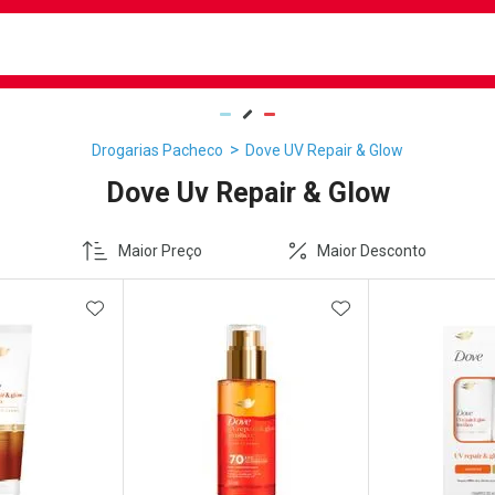
busca
isa?
Drogarias Pacheco
Dove UV Repair & Glow
Dove Uv Repair & Glow
Maior Preço
Maior Desconto
FAVORITOS
ADICIONAR AOS FAVORITOS
ADICIONAR AOS 