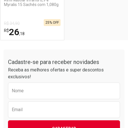
Refil Nasoar Infantil 0,9%
Myralis 15 Sachês com 1,080g
Ativar Desconto
Ativar Desconto
25% OFF
R$ 34,90
Comprar sem Desconto
Comprar sem Desconto
26
R$
Comprar sem Desconto
Comprar sem Desconto
Por R$ 73,79/cada
Por R$ 38,90/cada
,18
Por R$ 73,79/cada
Por R$ 38,90/cada
FECHAR
FECHAR
Tudo sobre a Drogarias Pacheco
Cadastre-se para receber novidades
Laboratório
Por Menos
Receba as melhores ofertas e super descontos
exclusivos!
Preencha o formulário abaixo para receber 
Nome
Email