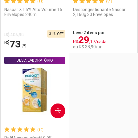
(11)
(51)
Nasoar XT 5% Alto Volume 15
Descongestionante Nasoar
Envelopes 240ml
2,160g 30 Envelopes
Ativar Desconto
Ativar Desconto
Leve 2 itens por
31% OFF
R$ 106,99
29
Comprar sem Desconto
Comprar sem Desconto
73
R$
,17/cada
R$
Comprar sem Desconto
Comprar sem Desconto
Por R$ 34,90/cada
Por R$ 69,72/cada
,79
ou R$ 38,90/un
Por R$ 34,90/cada
Por R$ 69,72/cada
DESC. LABORATÓRIO
FECHAR
FECHAR
F
F
Laboratório
Por Menos
Laboratório
Por Menos
COMPRAR
(10)