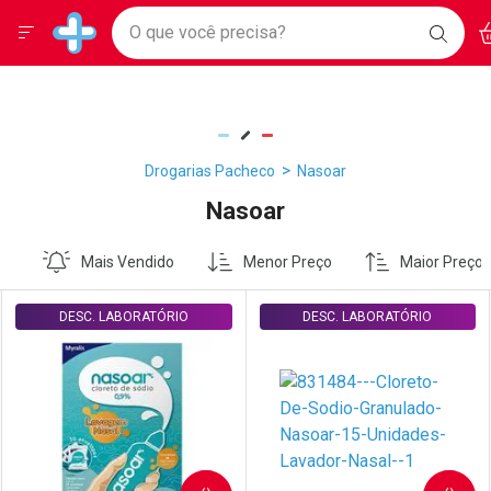
Drogarias Pacheco
Menu
Ac
Ir direto para a home
O que você precisa?
BAIXE
Baixe nosso APP e aproveite Ofertas Exclusivas!
BUSC
O AP
Navegue pela página
Ir direto para o conteúdo
Faça a sua busca
Ir direto para a busca
Ir direto para a conta
Ir direto para a ajuda
Ir direto para a notificações
Drogarias Pacheco
Nasoar
Ir direto para o carrinho
Ir direto para o menu
Nasoar
Mais Vendido
Menor Preço
Maior Preço
DESC. LABORATÓRIO
DESC. LABORATÓRIO