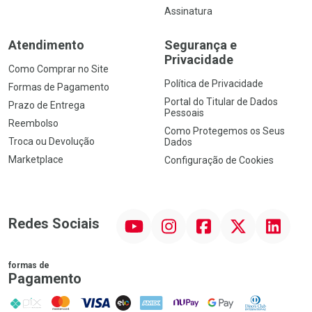
Assinatura
Atendimento
Segurança e
Privacidade
Como Comprar no Site
Política de Privacidade
Formas de Pagamento
Portal do Titular de Dados
Prazo de Entrega
Pessoais
Reembolso
Como Protegemos os Seus
Troca ou Devolução
Dados
Marketplace
Configuração de Cookies
YouTube
Instagram
Facebook
Twitter
Linkedin
Redes Sociais
formas de
Pagamento
PIX
MasterCard
VISA
ELO
AMEX
NuPay
Google Pay
Diners Club