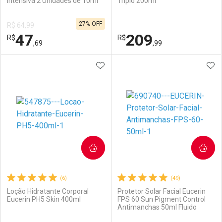
Intensiva 2 Unidades de 10ml
Triplo 200ml
Ativar Desconto
Ativar Desconto
27% OFF
R$ 64,99
Comprar sem Desconto
Comprar sem Desconto
47
209
R$
Comprar sem Desconto
R$
Comprar sem Desconto
Por R$ 220,35/cada
Por R$ 129,99/cada
,69
,99
Por R$ 220,35/cada
Por R$ 129,99/cada
ADICIONAR AOS FAVORITOS
ADI
FECHAR
FECHAR
F
F
Laboratório
Por Menos
Laboratório
Por Menos
COMPRAR
COMPRAR
(6)
(49)
Loção Hidratante Corporal
Protetor Solar Facial Eucerin
Eucerin PH5 Skin 400ml
FPS 60 Sun Pigment Control
Antimanchas 50ml Fluido
Ativar Desconto
Ativar Desconto