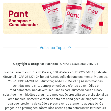
Voltar ao Topo
Copyright
Copyright © Drogarias Pacheco | CNPJ: 33.438.250/0187-08
Rio de Janeiro - RJ: Rua do Catete, 300 - Catete - CEP: 22220-000 | Gabriele
Giovanelli - CRF 28127 | 24 horas| Autorização de funcionamento: Processo:
25351.493074/2012-10 Autorização/MS: 7.25279.0 | As informações
contidas neste site, como promoções e ofertas de remédios e
medicamentos, não devem ser usadas para automedicação e não
substituem, em hipótese alguma, a medicação prescrita pelo profissional da
área médica. Somente o médico está em condições de diagnosticar
qualquer problema de saúde e prescrever o tratamento adequado. Os
preços e as promoções são válidos apenas para compras via internet. As