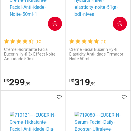
COMPRAR
COMPRAR
(10)
(13)
Creme Hidratante Facial
Creme Facial Eucerin Hy-fi
Eucerin Hy-fi 3x Effect Noite
Elasticity Anti-idade Firmador
Anti-idade 50ml
Noite 50ml
Ativar Desconto
Ativar Desconto
Comprar sem Desconto
Comprar sem Desconto
299
319
R$
Comprar sem Desconto
R$
Comprar sem Desconto
Por R$ 167,99/cada
Por R$ 59,90/cada
,99
,99
Por R$ 167,99/cada
Por R$ 59,90/cada
ADICIONAR AOS FAVORITOS
ADI
FECHAR
FECHAR
F
F
Laboratório
Por Menos
Laboratório
Por Menos