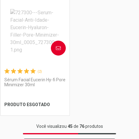
FECHAR
FECHAR
FEC
FEC
Laboratório
Por Menos
Laboratório
Por Menos
AVISE-ME
(2)
Sérum Facial Eucerin Hy-fi Pore
Minimizer 30ml
Ver Desconto Convênio
Ver Desconto Convênio
PRODUTO ESGOTADO
FECHAR
FECHAR
Você visualizou
45
de
76
produtos