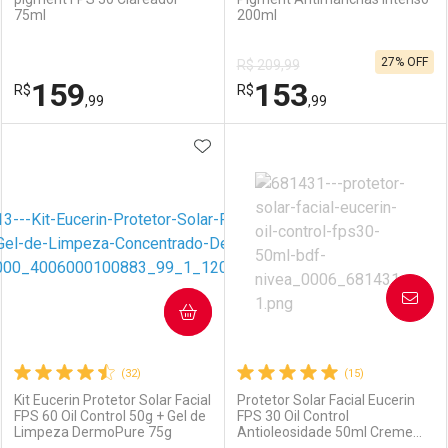
75ml
200ml
Ativar Desconto
Ativar Desconto
27% OFF
R$ 209,99
Comprar sem Desconto
Comprar sem Desconto
159
153
R$
Comprar sem Desconto
R$
Comprar sem Desconto
Por R$ 79,90/cada
Por R$ 80,43/cada
,99
,99
Por R$ 79,90/cada
Por R$ 80,43/cada
ADICIONAR AOS FAVORITOS
FECHAR
FECHAR
F
F
Laboratório
Por Menos
Laboratório
Por Menos
AVISE-ME
COMPRAR
(32)
(15)
Kit Eucerin Protetor Solar Facial
Protetor Solar Facial Eucerin
FPS 60 Oil Control 50g + Gel de
FPS 30 Oil Control
Limpeza DermoPure 75g
Antioleosidade 50ml Creme
Ativar Desconto
Ativar Desconto