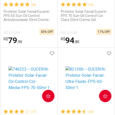
(54)
(12)
Protetor Solar Facial Eucerin
Protetor Solar Facial Eucerin
FPS 60 Sun Oil Control
FPS 70 Sun Oil Control Cor
Antioleosidade 50ml Creme
Clara 50ml Creme Gel
Ativar Desconto
Ativar Desconto
Gel
30% OFF
17% OFF
R$ 114,90
R$ 114,90
Comprar sem Desconto
Comprar sem Desconto
79
94
R$
Comprar sem Desconto
R$
Comprar sem Desconto
Por R$ 279,99/cada
Por R$ 151,99/cada
,90
,80
Por R$ 279,99/cada
Por R$ 151,99/cada
ADICIONAR AOS FAVORITOS
ADI
FECHAR
FECHAR
F
F
Laboratório
Por Menos
Laboratório
Por Menos
COMPRAR
COMPRAR
(17)
(25)