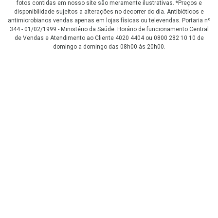
fotos contidas em nosso site são meramente ilustrativas. *Preços e
disponibilidade sujeitos a alterações no decorrer do dia. Antibióticos e
antimicrobianos vendas apenas em lojas físicas ou televendas. Portaria nº
344 - 01/02/1999 - Ministério da Saúde. Horário de funcionamento Central
de Vendas e Atendimento ao Cliente 4020 4404 ou 0800 282 10 10 de
domingo a domingo das 08h00 às 20h00.
LGPD Aceite os Cookies