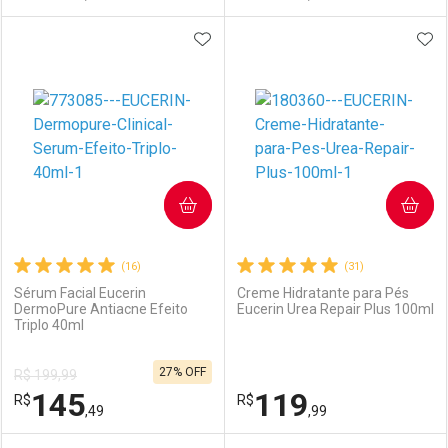
Por R$ 79,98/cada
Por R$ 80,98/cada
ADICIONAR AOS FAVORITOS
ADI
FECHAR
FECHAR
F
F
Laboratório
Por Menos
Laboratório
Por Menos
COMPRAR
COMPRAR
(16)
(31)
Sérum Facial Eucerin
Creme Hidratante para Pés
DermoPure Antiacne Efeito
Eucerin Urea Repair Plus 100ml
Triplo 40ml
Ativar Desconto
Ativar Desconto
27% OFF
R$ 199,99
Comprar sem Desconto
Comprar sem Desconto
145
119
R$
Comprar sem Desconto
R$
Comprar sem Desconto
Por R$ 279,99/cada
Por R$ 212,35/cada
,49
,99
Por R$ 279,99/cada
Por R$ 212,35/cada