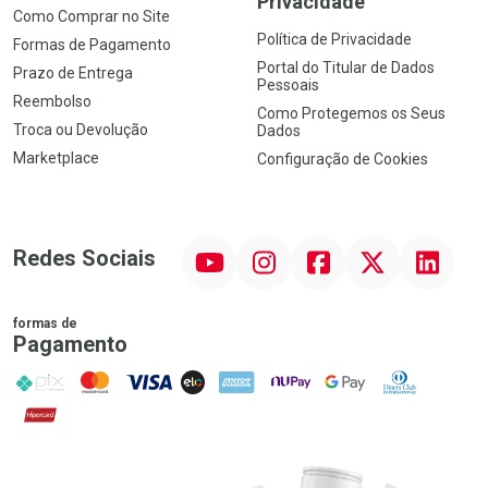
Privacidade
Como Comprar no Site
Política de Privacidade
Formas de Pagamento
Portal do Titular de Dados
Prazo de Entrega
Pessoais
Reembolso
Como Protegemos os Seus
Troca ou Devolução
Dados
Marketplace
Configuração de Cookies
YouTube
Instagram
Facebook
Twitter
Linkedin
Redes Sociais
formas de
Pagamento
PIX
MasterCard
VISA
ELO
AMEX
NuPay
Google Pay
Diners Club
Hipercard
Promoção em Destaque