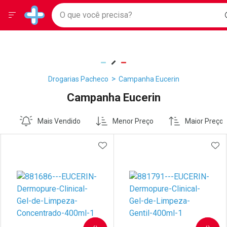
Drogarias Pacheco
Menu
Ir direto para a home
O que você precisa?
Baixe nosso APP e aproveite Ofertas Exclusivas!
Navegue pela página
Ir direto para o conteúdo
Faça a sua busca
Ir direto para a busca
Ir direto para a conta
Ir direto para a ajuda
Ir direto para a notificações
Drogarias Pacheco
Campanha Eucerin
Ir direto para o carrinho
Ir direto para o menu
Campanha Eucerin
Mais Vendido
Menor Preço
Maior Preço
ADICIONAR AOS FAVORITOS
ADI