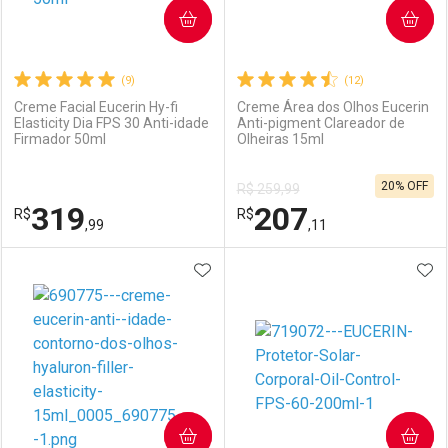
COMPRAR
COMPRAR
(9)
(12)
Creme Facial Eucerin Hy-fi
Creme Área dos Olhos Eucerin
Elasticity Dia FPS 30 Anti-idade
Anti-pigment Clareador de
Firmador 50ml
Olheiras 15ml
Ativar Desconto
Ativar Desconto
20% OFF
R$ 259,99
Comprar sem Desconto
Comprar sem Desconto
319
207
R$
Comprar sem Desconto
R$
Comprar sem Desconto
Por R$ 299,99/cada
Por R$ 159,99/cada
,99
,11
Por R$ 299,99/cada
Por R$ 159,99/cada
ADICIONAR AOS FAVORITOS
ADI
FECHAR
FECHAR
F
F
Laboratório
Por Menos
Laboratório
Por Menos
COMPRAR
COMPRAR