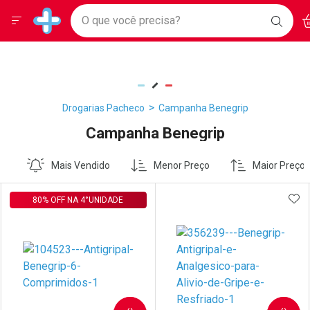
Drogarias Pacheco
Menu
Ac
Ir direto para a home
O que você precisa?
BAIXE
Baixe nosso APP e aproveite Ofertas Exclusivas!
BUSC
O AP
Navegue pela página
Ir direto para o conteúdo
Faça a sua busca
Ir direto para a busca
Ir direto para a conta
Ir direto para a ajuda
Ir direto para a notificações
Drogarias Pacheco
Campanha Benegrip
Ir direto para o carrinho
Ir direto para o menu
Campanha Benegrip
Mais Vendido
Menor Preço
Maior Preço
ADI
80% OFF NA 4°UNIDADE