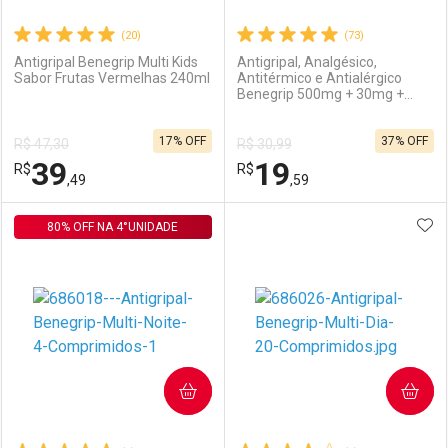
(20)
(73)
Antigripal Benegrip Multi Kids
Antigripal, Analgésico,
Sabor Frutas Vermelhas 240ml
Antitérmico e Antialérgico
Benegrip 500mg + 30mg +
Ativar Desconto
Ativar Desconto
2mg 12 Comprimidos
Revestidos
17% OFF
37% OFF
R$ 47,30
R$ 30,99
Comprar sem Desconto
Comprar sem Desconto
39
19
R$
Comprar sem Desconto
R$
Comprar sem Desconto
Por R$ 13,19/cada
Por R$ 30,99/cada
,49
,59
Por R$ 13,19/cada
Por R$ 30,99/cada
ADI
80% OFF NA 4°UNIDADE
FECHAR
FECHAR
F
F
Laboratório
Por Menos
Laboratório
Por Menos
COMPRAR
COMPRAR