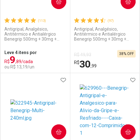
COMPRAR
COMPRAR
(113)
(97)
Antigripal, Analgésico,
Antigripal, Analgésico,
Antitérmico e Antialérgico
Antitérmico e Antialérgico
Benegrip 500mg + 30mg +
Benegrip 500mg + 30mg +
2mg 6 Comprimidos
2mg 20 Comprimidos
Revestidos
Revestidos
Leve 4 itens por
38% OFF
R$ 49,93
9
30
R$
,89/cada
R$
,99
ou R$ 13,19/un
ADICIONAR AOS FAVORITOS
ADI
FECHAR
FECHAR
F
F
Laboratório
Por Menos
Laboratório
Por Menos
COMPRAR
COMPRAR