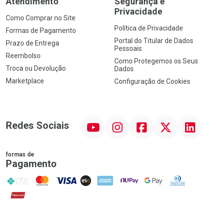
Atendimento
Segurança e
Privacidade
Como Comprar no Site
Política de Privacidade
Formas de Pagamento
Portal do Titular de Dados
Prazo de Entrega
Pessoais
Reembolso
Como Protegemos os Seus
Troca ou Devolução
Dados
Marketplace
Configuração de Cookies
YouTube
Instagram
Facebook
Twitter
Linkedin
Redes Sociais
formas de
Pagamento
PIX
MasterCard
VISA
ELO
AMEX
NuPay
Google Pay
Diners Club
Hipercard