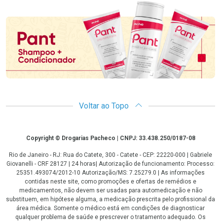
Promoção em Destaque
Voltar ao Topo
Copyright
Copyright © Drogarias Pacheco | CNPJ: 33.438.250/0187-08
Rio de Janeiro - RJ: Rua do Catete, 300 - Catete - CEP: 22220-000 | Gabriele
Giovanelli - CRF 28127 | 24 horas| Autorização de funcionamento: Processo:
25351.493074/2012-10 Autorização/MS: 7.25279.0 | As informações
contidas neste site, como promoções e ofertas de remédios e
medicamentos, não devem ser usadas para automedicação e não
substituem, em hipótese alguma, a medicação prescrita pelo profissional da
área médica. Somente o médico está em condições de diagnosticar
qualquer problema de saúde e prescrever o tratamento adequado. Os