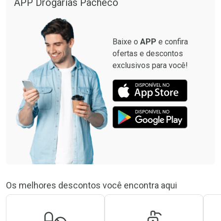
APP Drogarias Pacheco
Comprar sem Desconto
Comprar sem Desconto
Por R$ 9,39/cada
Por R$ 38,99/cada
Por R$ 9,39/cada
Por R$ 38,99/cada
Baixe o
APP
e confira
ofertas e descontos
exclusivos para você!
Os melhores descontos você encontra aqui