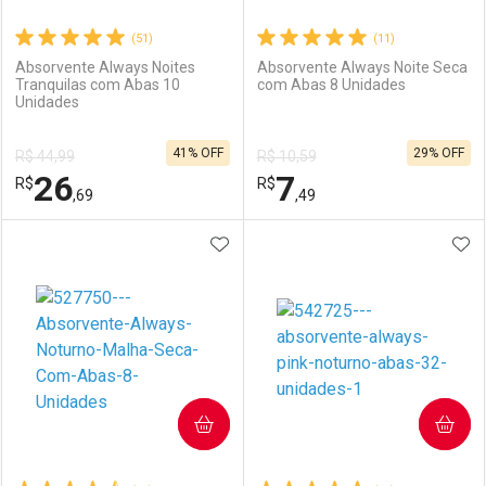
(51)
(11)
Absorvente Always Noites
Absorvente Always Noite Seca
Tranquilas com Abas 10
com Abas 8 Unidades
Unidades
Ativar Desconto
Ativar Desconto
41% OFF
29% OFF
R$ 44,99
R$ 10,59
Comprar sem Desconto
Comprar sem Desconto
26
7
R$
Comprar sem Desconto
R$
Comprar sem Desconto
Por R$ 15,59/cada
Por R$ 24,49/cada
,69
,49
Por R$ 15,59/cada
Por R$ 24,49/cada
ADICIONAR AOS FAVORITOS
ADI
FECHAR
FECHAR
F
F
Laboratório
Por Menos
Laboratório
Por Menos
COMPRAR
COMPRAR