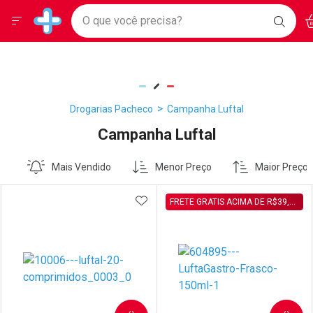
Drogarias Pacheco
Menu
Ac
Ir direto para a home
O que você precisa?
BAIXE
Baixe nosso APP e aproveite Ofertas Exclusivas!
BUSC
O AP
Navegue pela página
Ir direto para o conteúdo
Faça a sua busca
Ir direto para a busca
Ir direto para a conta
Ir direto para a ajuda
Ir direto para a notificações
Drogarias Pacheco
Campanha Luftal
Ir direto para o carrinho
Ir direto para o menu
Campanha Luftal
Mais Vendido
Menor Preço
Maior Preço
ADICIONAR AOS FAVORITOS
FRETE GRATIS ACIMA DE R$39,90 DIRETO NO CARRINHO