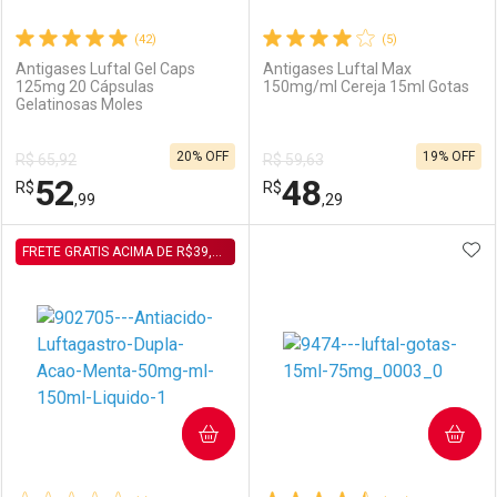
(42)
(5)
Antigases Luftal Gel Caps
Antigases Luftal Max
125mg 20 Cápsulas
150mg/ml Cereja 15ml Gotas
Gelatinosas Moles
Ativar Desconto
Ativar Desconto
20% OFF
19% OFF
R$ 65,92
R$ 59,63
Comprar sem Desconto
Comprar sem Desconto
52
48
R$
Comprar sem Desconto
R$
Comprar sem Desconto
Por R$ 45,99/cada
Por R$ 54,39/cada
,99
,29
Por R$ 45,99/cada
Por R$ 54,39/cada
ADI
FRETE GRATIS ACIMA DE R$39,90 DIRETO NO CARRINHO
FECHAR
FECHAR
F
F
Laboratório
Por Menos
Laboratório
Por Menos
COMPRAR
COMPRAR