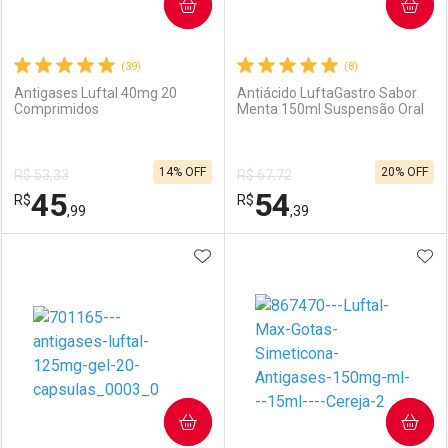
COMPRAR
COMPRAR
(39)
(8)
Antigases Luftal 40mg 20
Antiácido LuftaGastro Sabor
Comprimidos
Menta 150ml Suspensão Oral
14% OFF
20% OFF
R$ 53,33
R$ 67,72
45
54
R$
R$
,99
,39
ADICIONAR AOS FAVORITOS
ADI
FECHAR
FECHAR
F
F
Laboratório
Por Menos
Laboratório
Por Menos
COMPRAR
COMPRAR