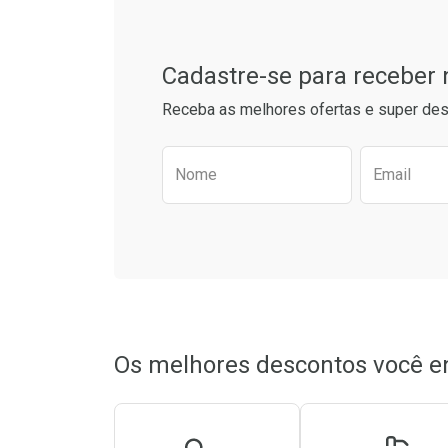
Cadastre-se para receber
Receba as melhores ofertas e super des
Preencha o formulário aba
Nome
Email
Ativar Desconto
Ativar Des
Comprar sem Desconto
Comprar sem Desconto
Comprar s
Comprar s
Por R$ 15,99/cada
Por R$ 15,99/cada
Por R$ 25,9
Por R$ 25,9
Os melhores descontos você e