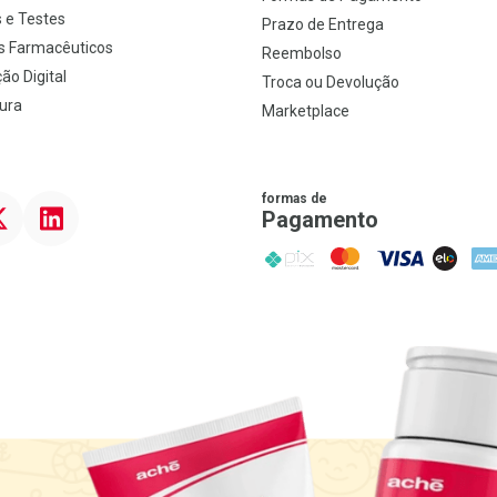
 e Testes
Prazo de Entrega
s Farmacêuticos
Reembolso
ão Digital
Troca ou Devolução
ura
Marketplace
formas de
ter
Linkedin
Pagamento
PIX
MasterCard
VISA
ELO
AME