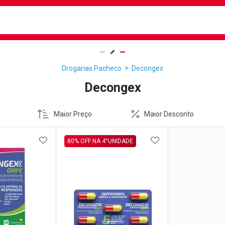
busca
isa?
Drogarias Pacheco
Decongex
Decongex
Maior Preço
Maior Desconto
FAVORITOS
ADICIONAR AOS FAVORITOS
ADICIONAR AOS 
80% OFF NA 4°UNIDADE