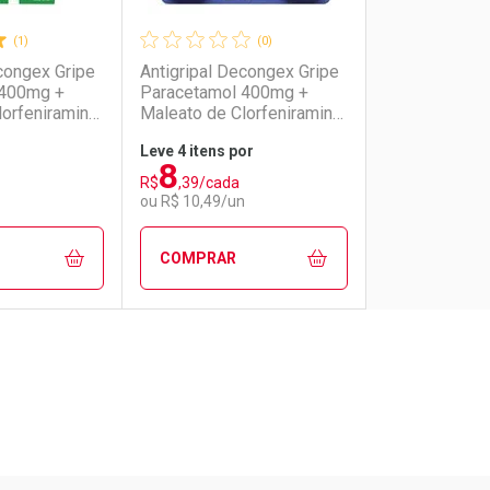
(1)
(0)
congex Gripe
Antigripal Decongex Gripe
 400mg +
Paracetamol 400mg +
lorfeniramina
Maleato de Clorfeniramina
ato de
4mg + Cloridrato de
Leve 4 itens por
mg 20
Fenilefrina 4mg 5
8
as
Comprimidos
R$
,39/cada
ou R$ 10,49/un
COMPRAR
FECHAR
FECHAR
FECHAR
FECHAR
rio
os
Laboratório
Por Menos
Pacheco