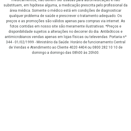
medicamentos, não devem ser usadas para automedicação e não
substituem, em hipótese alguma, a medicação prescrita pelo profissional da
área médica. Somente o médico está em condições de diagnosticar
qualquer problema de saúde e prescrever o tratamento adequado. Os
preços e as promoções são válidos apenas para compras via internet. As
fotos contidas em nosso site são meramente ilustrativas. *Preços e
disponibilidade sujeitos a alterações no decorrer do dia. Antibióticos e
antimicrobianos vendas apenas em lojas físicas ou televendas. Portaria nº
344 - 01/02/1999 - Ministério da Saúde. Horário de funcionamento Central
de Vendas e Atendimento ao Cliente 4020 4404 ou 0800 282 10 10 de
domingo a domingo das 08h00 às 20h00.
LGPD Aceite os Cookies