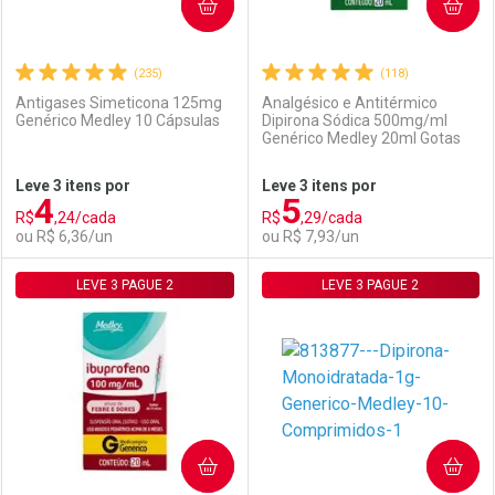
COMPRAR
COMPRAR
(235)
(118)
Antigases Simeticona 125mg
Analgésico e Antitérmico
Genérico Medley 10 Cápsulas
Dipirona Sódica 500mg/ml
Genérico Medley 20ml Gotas
Leve 3 itens por
Leve 3 itens por
4
5
R$
,24/cada
R$
,29/cada
ou R$ 6,36/un
ou R$ 7,93/un
LEVE 3 PAGUE 2
FECHAR
FECHAR
LEVE 3 PAGUE 2
F
F
Laboratório
Por Menos
Laboratório
Por Menos
COMPRAR
COMPRAR