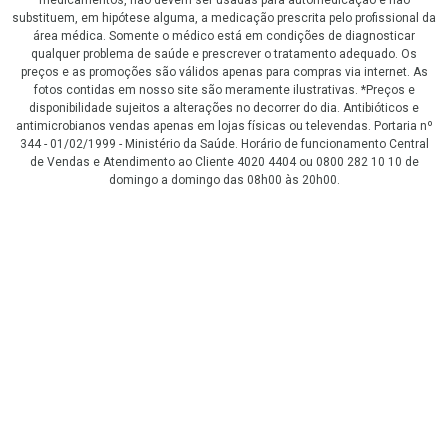
medicamentos, não devem ser usadas para automedicação e não
substituem, em hipótese alguma, a medicação prescrita pelo profissional da
área médica. Somente o médico está em condições de diagnosticar
qualquer problema de saúde e prescrever o tratamento adequado. Os
preços e as promoções são válidos apenas para compras via internet. As
fotos contidas em nosso site são meramente ilustrativas. *Preços e
disponibilidade sujeitos a alterações no decorrer do dia. Antibióticos e
antimicrobianos vendas apenas em lojas físicas ou televendas. Portaria nº
344 - 01/02/1999 - Ministério da Saúde. Horário de funcionamento Central
de Vendas e Atendimento ao Cliente 4020 4404 ou 0800 282 10 10 de
domingo a domingo das 08h00 às 20h00.
LGPD Aceite os Cookies