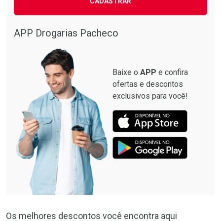
CADASTRAR
Ativar Desconto
Ativar Desconto
Comprar sem Desconto
Comprar sem Desconto
APP Drogarias Pacheco
Comprar sem Desconto
Comprar sem Desconto
Por R$ 14,59/cada
Por R$ 31,93/cada
Por R$ 14,59/cada
Por R$ 31,93/cada
Baixe o
APP
e confira
ofertas e descontos
exclusivos para você!
Os melhores descontos você encontra aqui