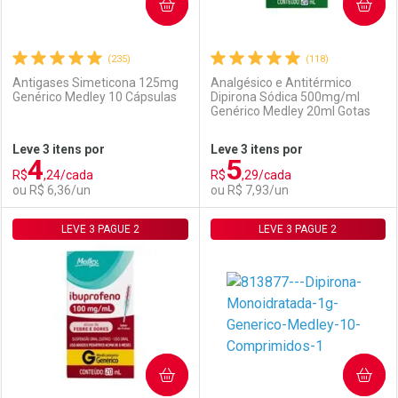
COMPRAR
COMPRAR
(235)
(118)
Antigases Simeticona 125mg
Analgésico e Antitérmico
Genérico Medley 10 Cápsulas
Dipirona Sódica 500mg/ml
Genérico Medley 20ml Gotas
Leve 3 itens por
Leve 3 itens por
4
5
R$
,24/cada
R$
,29/cada
ou R$ 6,36/un
ou R$ 7,93/un
LEVE 3 PAGUE 2
FECHAR
FECHAR
LEVE 3 PAGUE 2
F
F
Laboratório
Por Menos
Laboratório
Por Menos
COMPRAR
COMPRAR