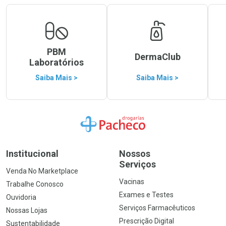
PBM
DermaClub
Laboratórios
Saiba Mais >
Saiba Mais >
Ir para a Home
Institucional
Nossos
Serviços
Venda No Marketplace
Vacinas
Trabalhe Conosco
Exames e Testes
Ouvidoria
Serviços Farmacêuticos
Nossas Lojas
Prescrição Digital
Sustentabilidade