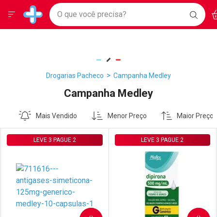
Drogarias Pacheco
Menu
Ac
Ir direto para a home
O que você precisa?
BAIXE
Baixe nosso APP e aproveite Ofertas Exclusivas!
BUSC
O AP
Navegue pela página
Ir direto para o conteúdo
Faça a sua busca
Ir direto para a busca
Ir direto para a conta
Ir direto para a ajuda
Ir direto para a notificações
Drogarias Pacheco
Campanha Medley
Ir direto para o carrinho
Ir direto para o menu
Campanha Medley
Mais Vendido
Menor Preço
Maior Preço
LEVE 3 PAGUE 2
LEVE 3 PAGUE 2