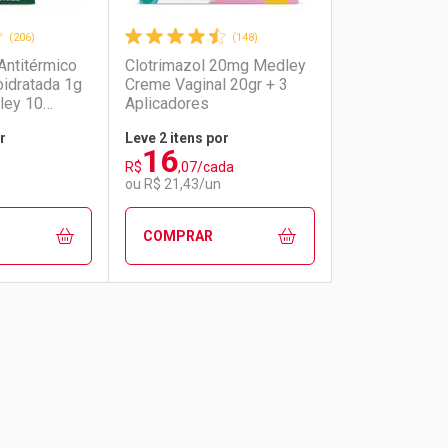
(206)
(148)
Antitérmico
Clotrimazol 20mg Medley
idratada 1g
Creme Vaginal 20gr + 3
ley 10
Aplicadores
r
Leve 2 itens por
16
R$
,07/cada
ou R$ 21,43/un
COMPRAR
FAVORITOS
FECHAR
FECHAR
FECHAR
FECHAR
co
rio
os
Laboratório
Por Menos