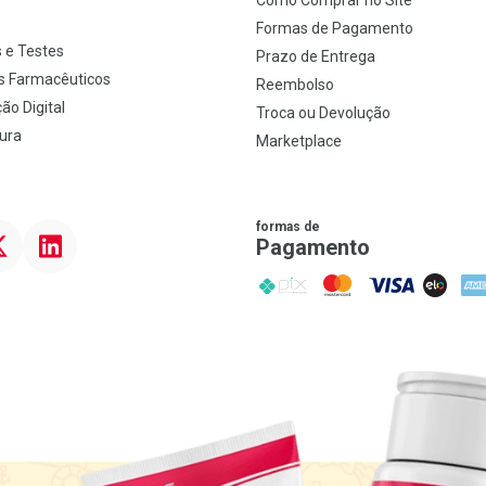
Como Comprar no Site
s
Formas de Pagamento
 e Testes
Prazo de Entrega
s Farmacêuticos
Reembolso
ão Digital
Troca ou Devolução
ura
Marketplace
formas de
ter
Linkedin
Pagamento
PIX
MasterCard
VISA
ELO
AME