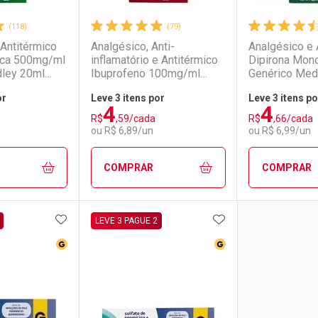
(118)
(79)
Antitérmico
Analgésico, Anti-
Analgésico e 
ica 500mg/ml
inflamatório e Antitérmico
Dipirona Mono
ley 20ml
Ibuprofeno 100mg/ml
Genérico Med
Genérico Medley 20ml
Comprimidos
or
Leve 3 itens por
Leve 3 itens po
4
4
R$
,59/cada
R$
,66/cada
ou R$ 6,89/un
ou R$ 6,99/un
COMPRAR
COMPRAR
FAVORITOS
ADICIONAR AOS FAVORITOS
ADICIONAR AOS 
FECHAR
FECHAR
FECHAR
FECHAR
LEVE 3 PAGUE 2
ico
Medicamento Genérico
Medicamento Genéri
rio
os
Laboratório
Por Menos
Laborató
Por Men