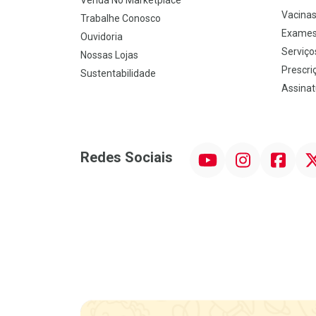
Venda No Marketplace
Vacina
Trabalhe Conosco
Exames
Ouvidoria
Serviço
Nossas Lojas
Prescriç
Sustentabilidade
Assinat
YouTube
Instagram
Facebook
Twit
Redes Sociais
Promoção em Destaque