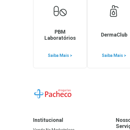
PBM
DermaClub
Laboratórios
Saiba Mais >
Saiba Mais >
Ir para a Home
Institucional
Noss
Servi