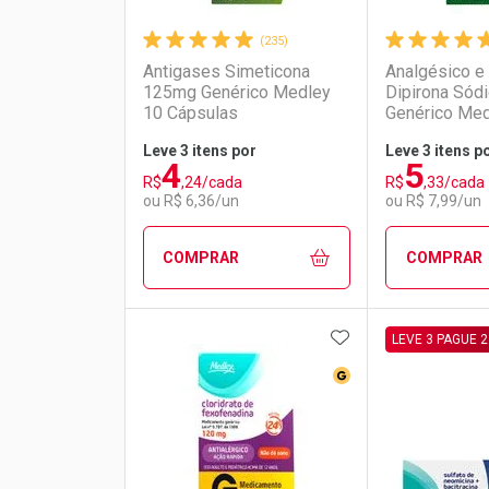
(235)
Antigases Simeticona
Analgésico e 
125mg Genérico Medley
Dipirona Sód
10 Cápsulas
Genérico Med
Gotas
Leve 3 itens por
Leve 3 itens p
4
5
R$
,24/cada
R$
,33/cada
ou R$ 6,36/un
ou R$ 7,99/un
COMPRAR
COMPRAR
ADICIONAR AOS 
FECHAR
FECHAR
LEVE 3 PAGUE 2
Medicamento Genér
Laboratório
Por Menos
Laborató
Por Men