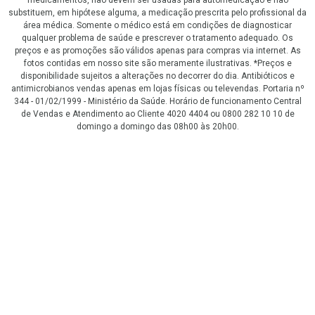
medicamentos, não devem ser usadas para automedicação e não
substituem, em hipótese alguma, a medicação prescrita pelo profissional da
área médica. Somente o médico está em condições de diagnosticar
qualquer problema de saúde e prescrever o tratamento adequado. Os
preços e as promoções são válidos apenas para compras via internet. As
fotos contidas em nosso site são meramente ilustrativas. *Preços e
disponibilidade sujeitos a alterações no decorrer do dia. Antibióticos e
antimicrobianos vendas apenas em lojas físicas ou televendas. Portaria nº
344 - 01/02/1999 - Ministério da Saúde. Horário de funcionamento Central
de Vendas e Atendimento ao Cliente 4020 4404 ou 0800 282 10 10 de
domingo a domingo das 08h00 às 20h00.
LGPD Aceite os Cookies