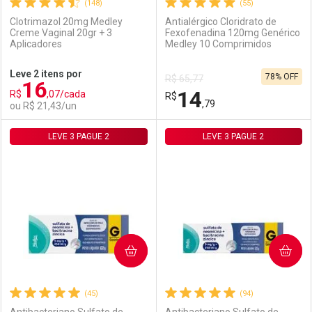
(148)
(55)
Clotrimazol 20mg Medley
Antialérgico Cloridrato de
Creme Vaginal 20gr + 3
Fexofenadina 120mg Genérico
Aplicadores
Medley 10 Comprimidos
Ativar Desconto
Ativar Desconto
Leve 2 itens por
78% OFF
R$ 65,77
16
Comprar sem Desconto
Comprar sem Desconto
14
R$
,07/cada
Comprar sem Desconto
R$
Comprar sem Desconto
Por R$ 6,79/cada
Por R$ 15,59/cada
,79
ou R$ 21,43/un
Por R$ 6,79/cada
Por R$ 15,59/cada
LEVE 3 PAGUE 2
FECHAR
FECHAR
LEVE 3 PAGUE 2
F
F
Laboratório
Por Menos
Laboratório
Por Menos
COMPRAR
COMPRAR
(45)
(94)