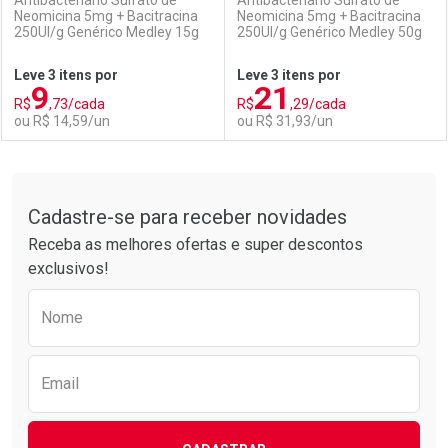
Antibacteriano Sulfato de
Antibacteriano Sulfato de
Neomicina 5mg + Bacitracina
Neomicina 5mg + Bacitracina
250UI/g Genérico Medley 15g
250UI/g Genérico Medley 50g
Ativar Desconto
Ativar Desconto
Leve 3 itens por
Leve 3 itens por
9
21
Comprar sem Desconto
Comprar sem Desconto
R$
,73/cada
R$
,29/cada
Comprar sem Desconto
Comprar sem Desconto
Por R$ 21,43/cada
Por R$ 14,79/cada
ou R$ 14,59/un
ou R$ 31,93/un
Por R$ 21,43/cada
Por R$ 14,79/cada
FECHAR
FECHAR
F
F
Tudo sobre a Drogarias Pacheco
Cadastre-se para receber novidades
Laboratório
Por Menos
Laboratório
Por Menos
Receba as melhores ofertas e super descontos
exclusivos!
Preencha o formulário abaixo para receber 
Nome
Email