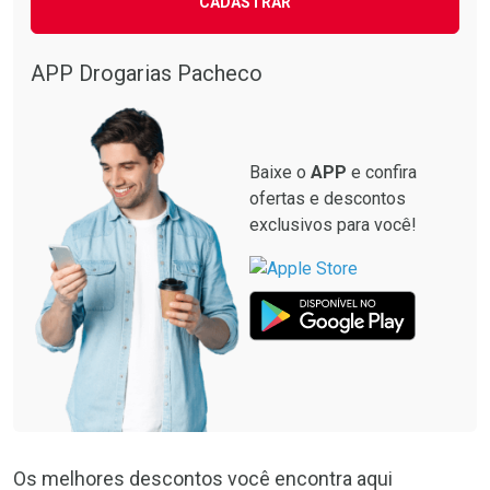
CADASTRAR
Ativar Desconto
Ativar Desconto
Comprar sem Desconto
Comprar sem Desconto
APP Drogarias Pacheco
Comprar sem Desconto
Comprar sem Desconto
Por R$ 8,83/cada
Por R$ 31,93/cada
Por R$ 8,83/cada
Por R$ 31,93/cada
Baixe o
APP
e confira
ofertas e descontos
exclusivos para você!
Os melhores descontos você encontra aqui