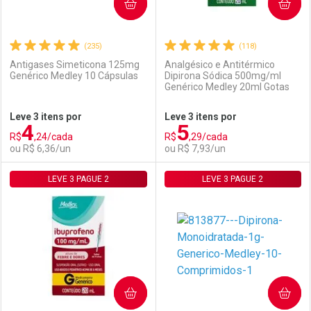
COMPRAR
COMPRAR
(235)
(118)
Antigases Simeticona 125mg
Analgésico e Antitérmico
Genérico Medley 10 Cápsulas
Dipirona Sódica 500mg/ml
Genérico Medley 20ml Gotas
Leve 3 itens por
Leve 3 itens por
4
5
R$
,24/cada
R$
,29/cada
ou R$ 6,36/un
ou R$ 7,93/un
LEVE 3 PAGUE 2
FECHAR
FECHAR
LEVE 3 PAGUE 2
F
F
Laboratório
Por Menos
Laboratório
Por Menos
COMPRAR
COMPRAR