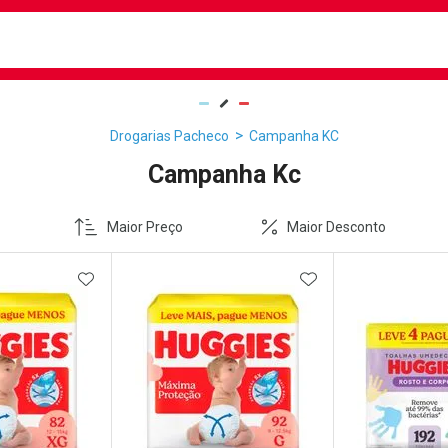
busca
isa?
Drogarias Pacheco
Campanha KC
Campanha Kc
Maior Preço
Maior Desconto
FAVORITOS
ADICIONAR AOS FAVORITOS
ADICIONAR AOS 