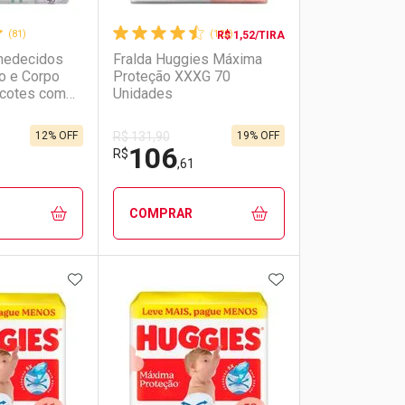
(81)
(128)
R$ 1,52/TIRA
medecidos
Fralda Huggies Máxima
o e Corpo
Proteção XXXG 70
cotes com
Unidades
12% OFF
19% OFF
R$ 131,90
106
R$
,61
COMPRAR
FAVORITOS
ADICIONAR AOS FAVORITOS
ADICIONAR AOS 
FECHAR
FECHAR
FECHAR
FECHAR
rio
os
Laboratório
Por Menos