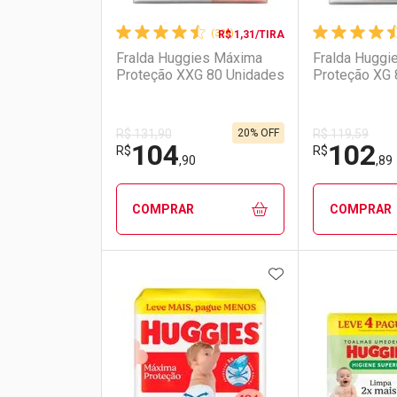
(328)
R$ 1,31/TIRA
Fralda Huggies Máxima
Fralda Huggi
Proteção XXG 80 Unidades
Proteção XG 
20% OFF
R$ 131,90
R$ 119,59
104
102
R$
R$
,90
,89
COMPRAR
COMPRAR
ADICIONAR AOS 
FECHAR
FECHAR
Laboratório
Por Menos
Laborató
Por Men