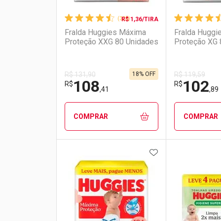
(328)
R$ 1,36/TIRA
Fralda Huggies Máxima
Fralda Huggi
Proteção XXG 80 Unidades
Proteção XG 
18% OFF
R$ 131,90
R$ 119,59
108
102
R$
R$
,41
,89
COMPRAR
COMPRAR
ADICIONAR AOS 
FECHAR
FECHAR
Laboratório
Por Menos
Laborató
Por Men