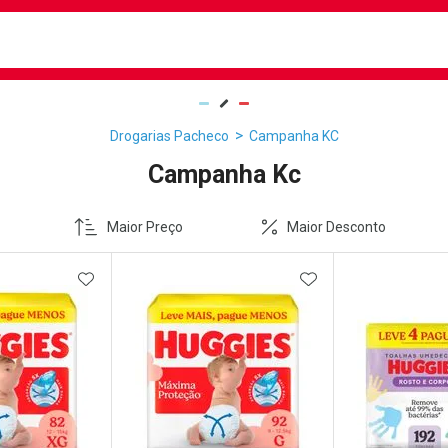
busca
isa?
Drogarias Pacheco
Campanha KC
Campanha Kc
Maior Preço
Maior Desconto
FAVORITOS
ADICIONAR AOS FAVORITOS
ADICIONAR AOS 