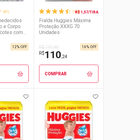
(81)
(128)
R$ 1,57/TIRA
medecidos
Fralda Huggies Máxima
o e Corpo
Proteção XXXG 70
cotes com
Unidades
12% OFF
16% OFF
R$ 131,90
110
R$
,24
COMPRAR
FAVORITOS
ADICIONAR AOS FAVORITOS
ADICIONAR AOS 
FECHAR
FECHAR
FECHAR
FECHAR
rio
os
Laboratório
Por Menos