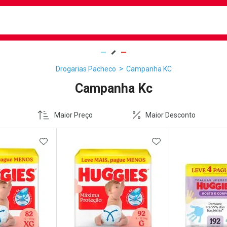
busca
isa?
Drogarias Pacheco
Campanha KC
Campanha Kc
Maior Preço
Maior Desconto
FAVORITOS
ADICIONAR AOS FAVORITOS
ADICIONAR AOS 