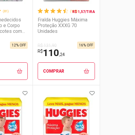
(81)
(128)
R$ 1,57/TIRA
medecidos
Fralda Huggies Máxima
o e Corpo
Proteção XXXG 70
cotes com
Unidades
12% OFF
16% OFF
R$ 131,90
110
R$
,24
COMPRAR
FAVORITOS
ADICIONAR AOS FAVORITOS
ADICIONAR AOS 
FECHAR
FECHAR
FECHAR
FECHAR
rio
os
Laboratório
Por Menos