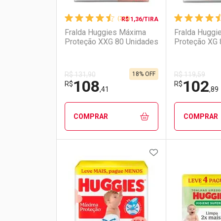
(328)
R$ 1,36/TIRA
Fralda Huggies Máxima
Fralda Huggi
Proteção XXG 80 Unidades
Proteção XG 
18% OFF
R$ 131,90
R$ 119,59
108
102
R$
R$
,41
,89
COMPRAR
COMPRAR
ADICIONAR AOS 
FECHAR
FECHAR
Laboratório
Por Menos
Laborató
Por Men