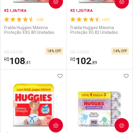
COMPRAR
COMPRAR
R$ 1,36/TIRA
R$ 1,25/TIRA
(328)
(237)
Fralda Huggies Máxima
Fralda Huggies Máxima
Proteção XXG 80 Unidades
Proteção XG 82 Unidades
18% OFF
14% OFF
R$ 131,90
R$ 119,59
108
102
R$
R$
,41
,89
ADICIONAR AOS FAVORITOS
ADI
FECHAR
FECHAR
F
F
Laboratório
Por Menos
Laboratório
Por Menos
COMPRAR
COMPRAR