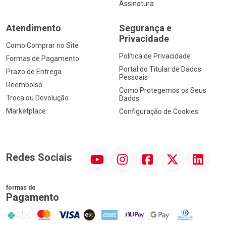
Assinatura
Atendimento
Segurança e
Privacidade
Como Comprar no Site
Política de Privacidade
Formas de Pagamento
Portal do Titular de Dados
Prazo de Entrega
Pessoais
Reembolso
Como Protegemos os Seus
Troca ou Devolução
Dados
Marketplace
Configuração de Cookies
YouTube
Instagram
Facebook
Twitter
Linkedin
Redes Sociais
formas de
Pagamento
PIX
MasterCard
VISA
ELO
AMEX
NuPay
Google Pay
Diners Club