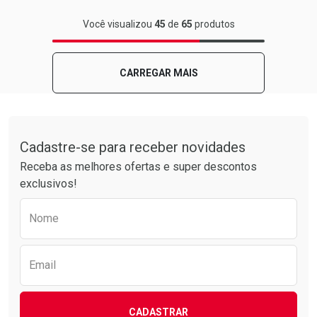
FECHAR
FECHAR
Você visualizou
45
de
65
produtos
Laboratório
Por Menos
CARREGAR MAIS
Tudo sobre a Drogarias Pacheco
Cadastre-se para receber novidades
Receba as melhores ofertas e super descontos
exclusivos!
Preencha o formulário abaixo para receber 
Nome
Ativar Desconto
Comprar sem Desconto
Email
Comprar sem Desconto
Por R$ 17,90/cada
Por R$ 17,90/cada
CADASTRAR