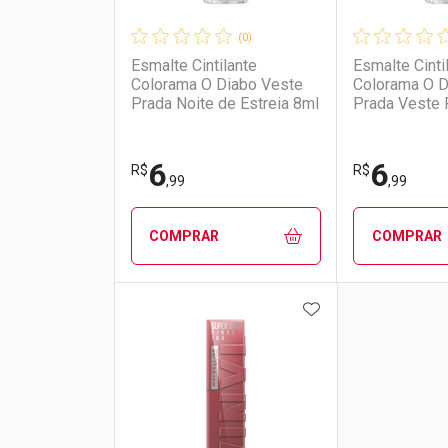
(0)
Esmalte Cintilante
Esmalte Cinti
Colorama O Diabo Veste
Colorama O D
Prada Noite de Estreia 8ml
Prada Veste 
6
6
R$
R$
,99
,99
COMPRAR
COMPRAR
ADICIONAR AOS 
FECHAR
FECHAR
Laboratório
Por Menos
Laborató
Por Men