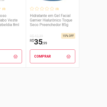
(0)
(0)
moso
Hidratante em Gel Facial
iabo Veste
Garnier Hialurônico Toque
ebeldia 8ml
Seco Preenchedor 85g
15% OFF
R$ 42,39
35
R$
,99
COMPRAR
FECHAR
FECHAR
FECHAR
FECHAR
rio
os
Laboratório
Por Menos