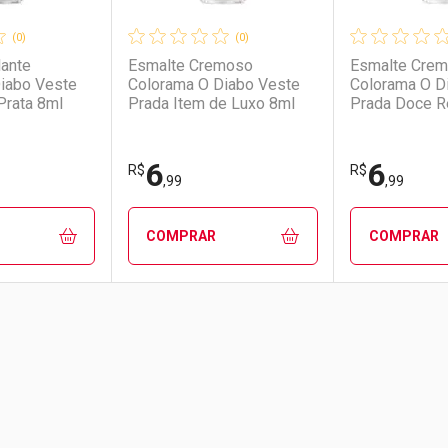
(0)
(0)
lante
Esmalte Cremoso
Esmalte Cre
iabo Veste
Colorama O Diabo Veste
Colorama O D
Prata 8ml
Prada Item de Luxo 8ml
Prada Doce R
6
6
R$
R$
,99
,99
COMPRAR
COMPRAR
FAVORITOS
FECHAR
FECHAR
FECHAR
FECHAR
rio
os
Laboratório
Por Menos
Laborató
Por Men