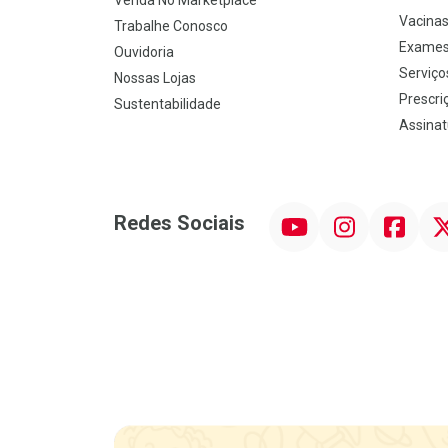
Venda No Marketplace
Vacina
Trabalhe Conosco
Exames
Ouvidoria
Serviço
Nossas Lojas
Prescriç
Sustentabilidade
Assinat
YouTube
Instagram
Facebook
Twit
Redes Sociais
Promoção em Destaque