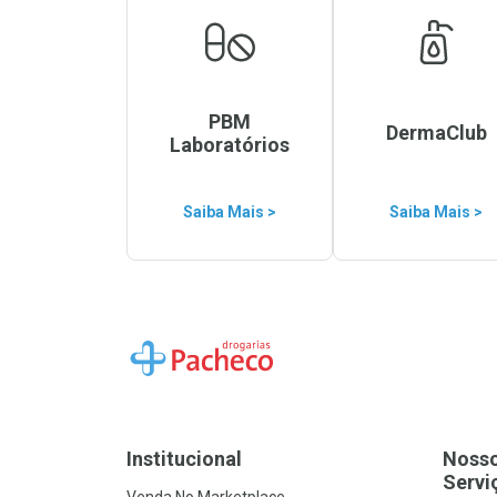
PBM
DermaClub
Laboratórios
Saiba Mais >
Saiba Mais >
Ir para a Home
Institucional
Noss
Servi