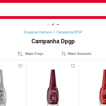
busca
isa?
Drogarias Pacheco
Campanha DPGP
Campanha Dpgp
Maior Preço
Maior Desconto
FAVORITOS
ADICIONAR AOS FAVORITOS
ADICIONAR AOS 