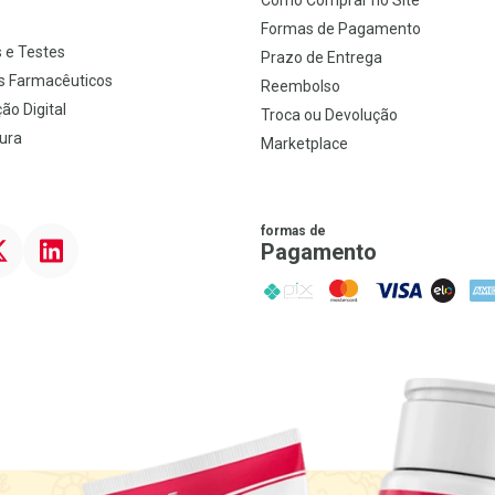
Como Comprar no Site
s
Formas de Pagamento
 e Testes
Prazo de Entrega
s Farmacêuticos
Reembolso
ão Digital
Troca ou Devolução
ura
Marketplace
formas de
ter
Linkedin
Pagamento
PIX
MasterCard
VISA
ELO
AME