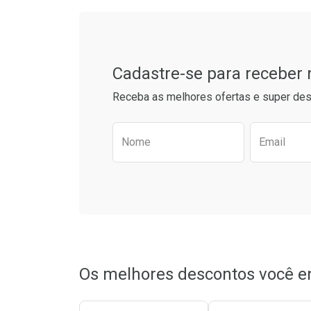
Cadastre-se para receber
Receba as melhores ofertas e super des
Preencha o formulário aba
Nome
Email
Ativar Desconto
Comprar sem Desconto
Comprar sem Desconto
Por R$ 93,99/cada
Por R$ 93,99/cada
Os melhores descontos você e