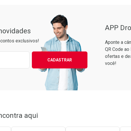
APP Dro
 novidades
contos exclusivos!
Aponte a câm
QR Code ao 
ixo para receber as melhores ofertas:
ofertas e de
CADASTRAR
você!
ncontra aqui