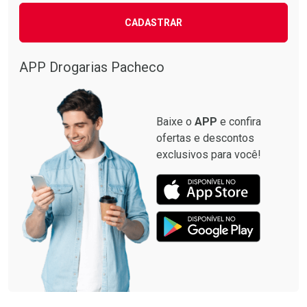
CADASTRAR
Ativar Desconto
Ativar Desconto
Comprar sem Desconto
Comprar sem Desconto
APP Drogarias Pacheco
Comprar sem Desconto
Comprar sem Desconto
Por R$ 35,99/cada
Por R$ 93,99/cada
Por R$ 35,99/cada
Por R$ 93,99/cada
Baixe o
APP
e confira
ofertas e descontos
exclusivos para você!