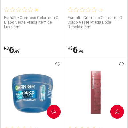
(0)
(0)
Esmalte Cremoso Colorama O
Esmalte Cremoso Colorama O
Diabo Veste Prada Item de
Diabo Veste Prada Doce
Luxo 8ml
Rebeldia 8ml
Ativar Desconto
Ativar Desconto
Comprar sem Desconto
Comprar sem Desconto
6
6
R$
Comprar sem Desconto
R$
Comprar sem Desconto
Por R$ 6,99/cada
Por R$ 6,99/cada
,99
,99
Por R$ 6,99/cada
Por R$ 6,99/cada
ADICIONAR AOS FAVORITOS
ADI
FECHAR
FECHAR
F
F
Laboratório
Por Menos
Laboratório
Por Menos
COMPRAR
COMPRAR