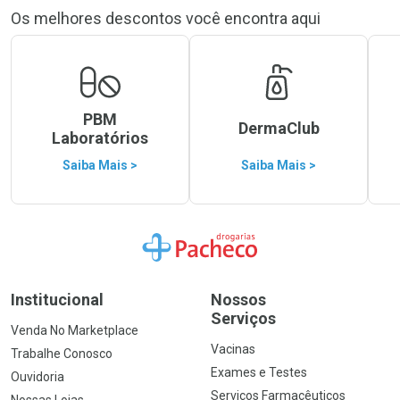
Os melhores descontos você encontra aqui
PBM
DermaClub
Laboratórios
Saiba Mais >
Saiba Mais >
Ir para a Home
Institucional
Nossos
Serviços
Venda No Marketplace
Vacinas
Trabalhe Conosco
Exames e Testes
Ouvidoria
Serviços Farmacêuticos