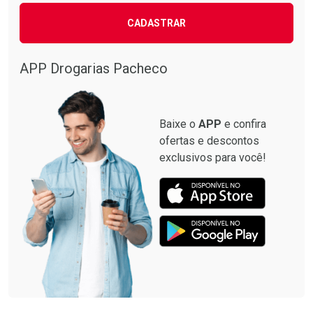
CADASTRAR
Ativar Desconto
Ativar Desconto
Comprar sem Desconto
Comprar sem Desconto
APP Drogarias Pacheco
Comprar sem Desconto
Comprar sem Desconto
Por R$ 35,99/cada
Por R$ 93,99/cada
Por R$ 35,99/cada
Por R$ 93,99/cada
Baixe o
APP
e confira
ofertas e descontos
exclusivos para você!