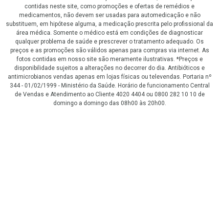
contidas neste site, como promoções e ofertas de remédios e
medicamentos, não devem ser usadas para automedicação e não
substituem, em hipótese alguma, a medicação prescrita pelo profissional da
área médica. Somente o médico está em condições de diagnosticar
qualquer problema de saúde e prescrever o tratamento adequado. Os
preços e as promoções são válidos apenas para compras via internet. As
fotos contidas em nosso site são meramente ilustrativas. *Preços e
disponibilidade sujeitos a alterações no decorrer do dia. Antibióticos e
antimicrobianos vendas apenas em lojas físicas ou televendas. Portaria nº
344 - 01/02/1999 - Ministério da Saúde. Horário de funcionamento Central
de Vendas e Atendimento ao Cliente 4020 4404 ou 0800 282 10 10 de
domingo a domingo das 08h00 às 20h00.
LGPD Aceite os Cookies