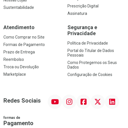
Nossas Lojas
Prescrição Digital
Sustentabilidade
Assinatura
Atendimento
Segurança e
Privacidade
Como Comprar no Site
Política de Privacidade
Formas de Pagamento
Portal do Titular de Dados
Prazo de Entrega
Pessoais
Reembolso
Como Protegemos os Seus
Troca ou Devolução
Dados
Marketplace
Configuração de Cookies
YouTube
Instagram
Facebook
Twitter
Linkedin
Redes Sociais
formas de
Pagamento