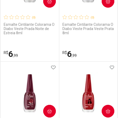
COMPRAR
COMPRAR
(0)
(0)
Esmalte Cintilante Colorama O
Esmalte Cintilante Colorama O
Diabo Veste Prada Noite de
Diabo Veste Prada Veste Prata
Estreia 8ml
8ml
6
6
R$
R$
,99
,99
ADICIONAR AOS FAVORITOS
ADI
FECHAR
FECHAR
F
F
Laboratório
Por Menos
Laboratório
Por Menos
COMPRAR
COMPRAR