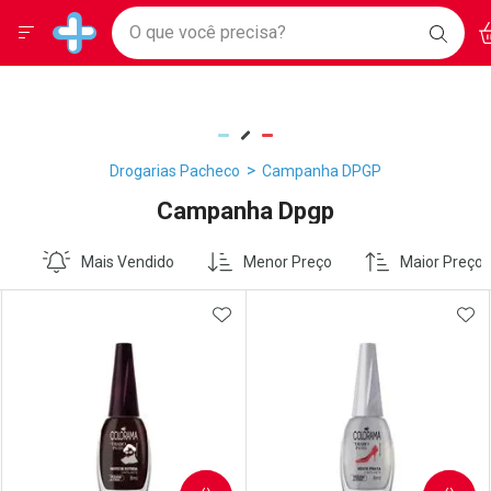
Drogarias Pacheco
Menu
Ac
Ir direto para a home
O que você precisa?
BAIXE
Baixe nosso APP e aproveite Ofertas Exclusivas!
BUSC
O AP
Navegue pela página
Ir direto para o conteúdo
Faça a sua busca
Ir direto para a busca
Ir direto para a conta
Ir direto para a ajuda
Ir direto para a notificações
Drogarias Pacheco
Campanha DPGP
Ir direto para o carrinho
Ir direto para o menu
Campanha Dpgp
Mais Vendido
Menor Preço
Maior Preço
ADICIONAR AOS FAVORITOS
ADI