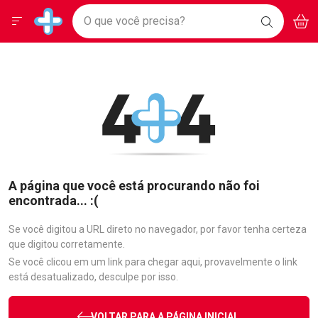
Drogarias Pacheco
Menu
Aces
Ir direto para a home
O que você precisa?
BAIXE
V
i
Baixe nosso APP e aproveite Ofertas Exclusivas!
BUSCAR
O APP
Navegue pela página
Ir direto para o conteúdo
Faça a sua busca
Ir direto para a busca
Ir direto para a conta
Ir direto para a ajuda
Ir direto para a notificações
Ir direto para o carrinho
Ir direto para o menu
A página que você está procurando não foi
encontrada... :(
Se você digitou a URL direto no navegador, por favor tenha certeza
que digitou corretamente.
Se você clicou em um link para chegar aqui, provavelmente o link
está desatualizado, desculpe por isso.
VOLTAR PARA A PÁGINA INICIAL