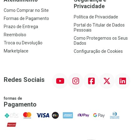
Privacidade
Como Comprar no Site
Política de Privacidade
Formas de Pagamento
Portal do Titular de Dados
Prazo de Entrega
Pessoais
Reembolso
Como Protegemos os Seus
Troca ou Devolução
Dados
Marketplace
Configuração de Cookies
YouTube
Instagram
Facebook
Twitter
Linkedin
Redes Sociais
formas de
Pagamento
PIX
MasterCard
VISA
ELO
AMEX
NuPay
Google Pay
Diners Club
Hipercard