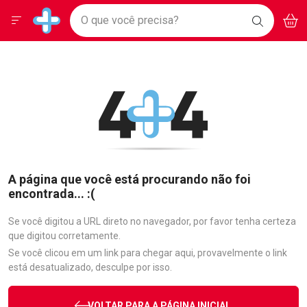
Drogarias Pacheco
Menu
Aces
Ir direto para a home
O que você precisa?
BAIXE
V
i
Baixe nosso APP e aproveite Ofertas Exclusivas!
BUSCAR
O APP
Navegue pela página
Ir direto para o conteúdo
Faça a sua busca
Ir direto para a busca
Ir direto para a conta
Ir direto para a ajuda
Ir direto para a notificações
Ir direto para o carrinho
Ir direto para o menu
A página que você está procurando não foi
encontrada... :(
Se você digitou a URL direto no navegador, por favor tenha certeza
que digitou corretamente.
Se você clicou em um link para chegar aqui, provavelmente o link
está desatualizado, desculpe por isso.
VOLTAR PARA A PÁGINA INICIAL