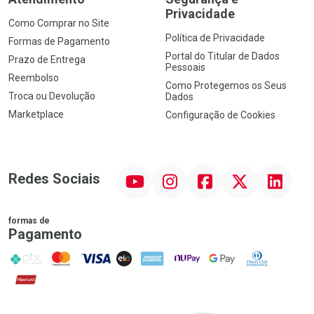
Privacidade
Como Comprar no Site
Política de Privacidade
Formas de Pagamento
Portal do Titular de Dados
Prazo de Entrega
Pessoais
Reembolso
Como Protegemos os Seus
Troca ou Devolução
Dados
Marketplace
Configuração de Cookies
YouTube
Instagram
Facebook
Twitter
Linkedin
Redes Sociais
formas de
Pagamento
PIX
MasterCard
VISA
ELO
AMEX
NuPay
Google Pay
Diners Club
Hipercard