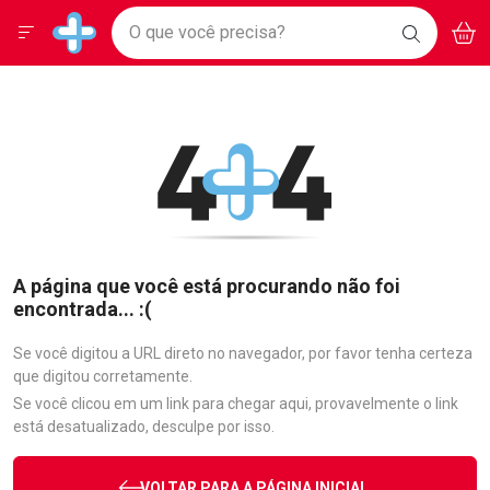
Drogarias Pacheco
Menu
Aces
Ir direto para a home
O que você precisa?
BAIXE
V
i
Baixe nosso APP e aproveite Ofertas Exclusivas!
BUSCAR
O APP
Navegue pela página
Ir direto para o conteúdo
Faça a sua busca
Ir direto para a busca
Ir direto para a conta
Ir direto para a ajuda
Ir direto para a notificações
Ir direto para o carrinho
Ir direto para o menu
A página que você está procurando não foi
encontrada... :(
Se você digitou a URL direto no navegador, por favor tenha certeza
que digitou corretamente.
Se você clicou em um link para chegar aqui, provavelmente o link
está desatualizado, desculpe por isso.
VOLTAR PARA A PÁGINA INICIAL