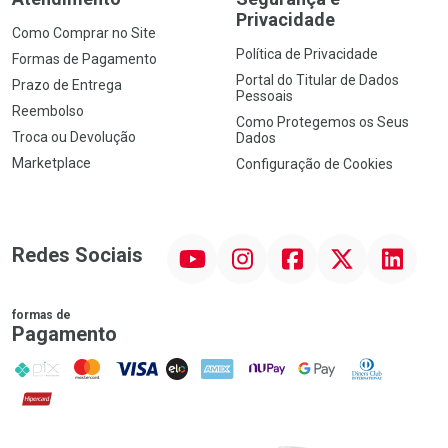
Privacidade
Como Comprar no Site
Política de Privacidade
Formas de Pagamento
Portal do Titular de Dados
Prazo de Entrega
Pessoais
Reembolso
Como Protegemos os Seus
Troca ou Devolução
Dados
Marketplace
Configuração de Cookies
YouTube
Instagram
Facebook
Twitter
Linkedin
Redes Sociais
formas de
Pagamento
PIX
MasterCard
VISA
ELO
AMEX
NuPay
Google Pay
Diners Club
Hipercard