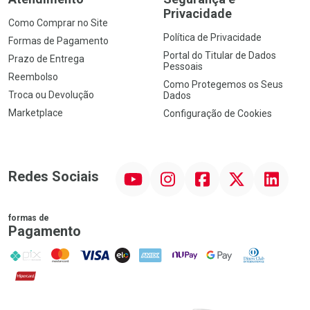
Privacidade
Como Comprar no Site
Política de Privacidade
Formas de Pagamento
Portal do Titular de Dados
Prazo de Entrega
Pessoais
Reembolso
Como Protegemos os Seus
Troca ou Devolução
Dados
Marketplace
Configuração de Cookies
YouTube
Instagram
Facebook
Twitter
Linkedin
Redes Sociais
formas de
Pagamento
PIX
MasterCard
VISA
ELO
AMEX
NuPay
Google Pay
Diners Club
Hipercard