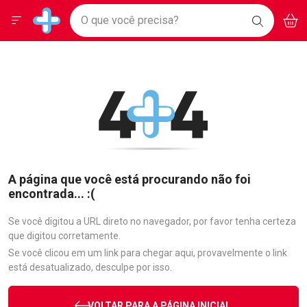
Drogarias Pacheco
Menu
Aces
Ir direto para a home
O que você precisa?
BAIXE
V
i
Baixe nosso APP e aproveite Ofertas Exclusivas!
BUSCAR
O APP
Navegue pela página
Ir direto para o conteúdo
Faça a sua busca
Ir direto para a busca
Ir direto para a conta
Ir direto para a ajuda
Ir direto para a notificações
Ir direto para o carrinho
Ir direto para o menu
A página que você está procurando não foi
encontrada... :(
Se você digitou a URL direto no navegador, por favor tenha certeza
que digitou corretamente.
Se você clicou em um link para chegar aqui, provavelmente o link
está desatualizado, desculpe por isso.
VOLTAR PARA A PÁGINA INICIAL