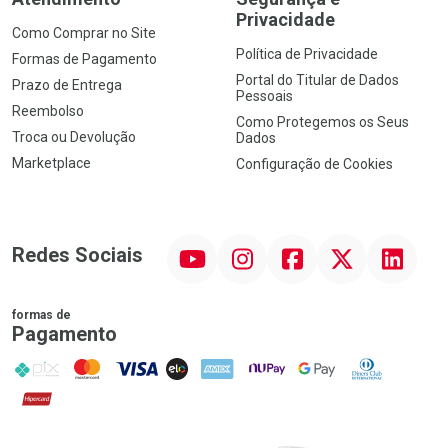
Privacidade
Como Comprar no Site
Política de Privacidade
Formas de Pagamento
Portal do Titular de Dados
Prazo de Entrega
Pessoais
Reembolso
Como Protegemos os Seus
Troca ou Devolução
Dados
Marketplace
Configuração de Cookies
YouTube
Instagram
Facebook
Twitter
Linkedin
Redes Sociais
formas de
Pagamento
PIX
MasterCard
VISA
ELO
AMEX
NuPay
Google Pay
Diners Club
Hipercard