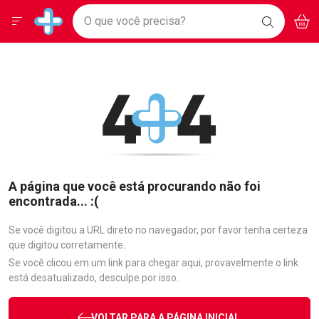
Drogarias Pacheco
Menu
Aces
Ir direto para a home
O que você precisa?
BAIXE
V
i
Baixe nosso APP e aproveite Ofertas Exclusivas!
BUSCAR
O APP
Navegue pela página
Ir direto para o conteúdo
Faça a sua busca
Ir direto para a busca
Ir direto para a conta
Ir direto para a ajuda
Ir direto para a notificações
Ir direto para o carrinho
Ir direto para o menu
A página que você está procurando não foi
encontrada... :(
Se você digitou a URL direto no navegador, por favor tenha certeza
que digitou corretamente.
Se você clicou em um link para chegar aqui, provavelmente o link
está desatualizado, desculpe por isso.
VOLTAR PARA A PÁGINA INICIAL