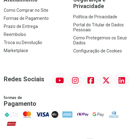
Privacidade
Como Comprar no Site
Política de Privacidade
Formas de Pagamento
Portal do Titular de Dados
Prazo de Entrega
Pessoais
Reembolso
Como Protegemos os Seus
Troca ou Devolução
Dados
Marketplace
Configuração de Cookies
YouTube
Instagram
Facebook
Twitter
Linkedin
Redes Sociais
formas de
Pagamento
PIX
MasterCard
VISA
ELO
AMEX
NuPay
Google Pay
Diners Club
Hipercard