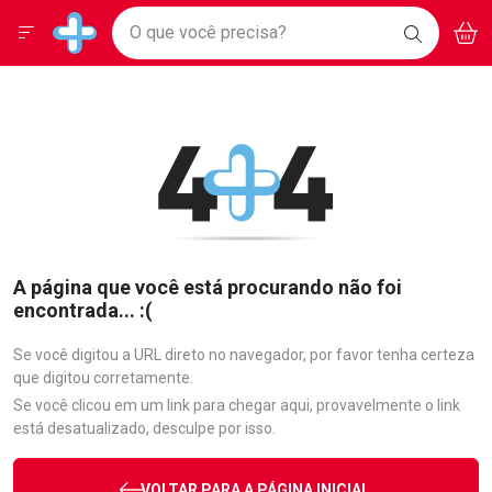
Drogarias Pacheco
Menu
Aces
Ir direto para a home
O que você precisa?
BAIXE
V
i
Baixe nosso APP e aproveite Ofertas Exclusivas!
BUSCAR
O APP
Navegue pela página
Ir direto para o conteúdo
Faça a sua busca
Ir direto para a busca
Ir direto para a conta
Ir direto para a ajuda
Ir direto para a notificações
Ir direto para o carrinho
Ir direto para o menu
A página que você está procurando não foi
encontrada... :(
Se você digitou a URL direto no navegador, por favor tenha certeza
que digitou corretamente.
Se você clicou em um link para chegar aqui, provavelmente o link
está desatualizado, desculpe por isso.
VOLTAR PARA A PÁGINA INICIAL