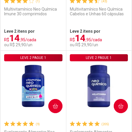
(1)
(43)
Multivitamínico Neo Química
Multivitamínico Neo Química
Imune 30 comprimidos
Cabelos e Unhas 60 cápsulas
Ativar Desconto
Ativar Desconto
Leve 2 itens por
Leve 2 itens por
14
14
Comprar sem Desconto
Comprar sem Desconto
R$
,95/cada
R$
,95/cada
Comprar sem Desconto
Comprar sem Desconto
Por R$ 29,90/cada
Por R$ 29,90/cada
ou R$ 29,90/un
ou R$ 29,90/un
Por R$ 29,90/cada
Por R$ 29,90/cada
LEVE 2 PAGUE 1
FECHAR
FECHAR
LEVE 2 PAGUE 1
F
F
Laboratório
Por Menos
Laboratório
Por Menos
COMPRAR
COMPRAR
(9)
(205)