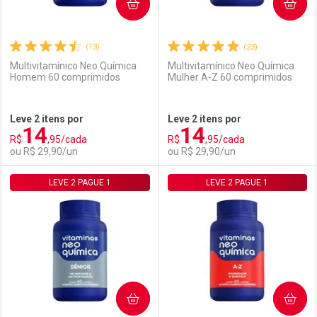
COMPRAR
COMPRAR
(13)
(23)
Multivitamínico Neo Química
Multivitamínico Neo Química
Homem 60 comprimidos
Mulher A-Z 60 comprimidos
Leve 2 itens por
Leve 2 itens por
14
14
R$
,95/cada
R$
,95/cada
ou R$ 29,90/un
ou R$ 29,90/un
LEVE 2 PAGUE 1
FECHAR
FECHAR
LEVE 2 PAGUE 1
F
F
Laboratório
Por Menos
Laboratório
Por Menos
COMPRAR
COMPRAR