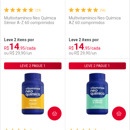
(23)
(56)
Multivitamínico Neo Química
Multivitamínico Neo Química
Sênior A-Z 60 comprimidos
AZ 60 comprimidos
Ativar Desconto
Ativar Desconto
Leve 2 itens por
Leve 2 itens por
14
14
Comprar sem Desconto
Comprar sem Desconto
R$
,95/cada
R$
,95/cada
Comprar sem Desconto
Comprar sem Desconto
Por R$ 29,90/cada
Por R$ 29,90/cada
ou R$ 29,90/un
ou R$ 29,90/un
Por R$ 29,90/cada
Por R$ 29,90/cada
LEVE 2 PAGUE 1
FECHAR
FECHAR
LEVE 2 PAGUE 1
F
F
Laboratório
Por Menos
Laboratório
Por Menos
COMPRAR
COMPRAR