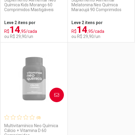
Suplemento Alimentar Neo
Suplemento Alimentar
Química Kids Morango 60
Melatonina Neo Química
Comprimidos Mastigáveis
Maracujá 90 Comprimidos
Ativar Desconto
Ativar Desconto
Leve 2 itens por
Leve 2 itens por
14
14
Comprar sem Desconto
Comprar sem Desconto
R$
,95/cada
R$
,95/cada
Comprar sem Desconto
Comprar sem Desconto
Por R$ 29,90/cada
Por R$ 29,90/cada
ou R$ 29,90/un
ou R$ 29,90/un
Por R$ 29,90/cada
Por R$ 29,90/cada
FECHAR
FECHAR
F
F
Laboratório
Por Menos
Laboratório
Por Menos
AVISE-ME
(0)
Multivitamínico Neo Química
Cálcio + Vitamina D 60