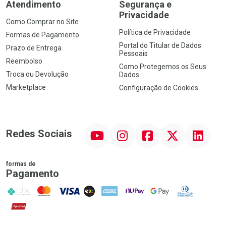
Atendimento
Segurança e
Privacidade
Como Comprar no Site
Política de Privacidade
Formas de Pagamento
Portal do Titular de Dados
Prazo de Entrega
Pessoais
Reembolso
Como Protegemos os Seus
Troca ou Devolução
Dados
Marketplace
Configuração de Cookies
YouTube
Instagram
Facebook
Twitter
Linkedin
Redes Sociais
formas de
Pagamento
PIX
MasterCard
VISA
ELO
AMEX
NuPay
Google Pay
Diners Club
Hipercard