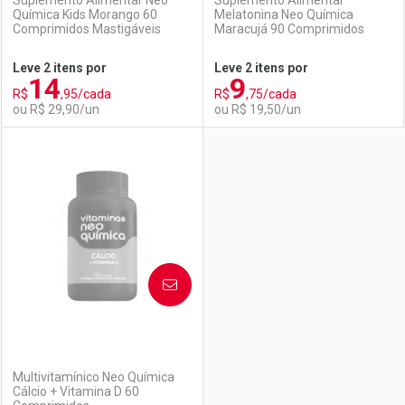
Suplemento Alimentar Neo
Suplemento Alimentar
Química Kids Morango 60
Melatonina Neo Química
Comprimidos Mastigáveis
Maracujá 90 Comprimidos
Ativar Desconto
Ativar Desconto
Leve 2 itens por
Leve 2 itens por
14
9
Comprar sem Desconto
Comprar sem Desconto
R$
,95/cada
R$
,75/cada
Comprar sem Desconto
Comprar sem Desconto
Por R$ 29,90/cada
Por R$ 29,90/cada
ou R$ 29,90/un
ou R$ 19,50/un
Por R$ 29,90/cada
Por R$ 29,90/cada
FECHAR
FECHAR
F
F
Laboratório
Por Menos
Laboratório
Por Menos
AVISE-ME
Multivitamínico Neo Química
Cálcio + Vitamina D 60