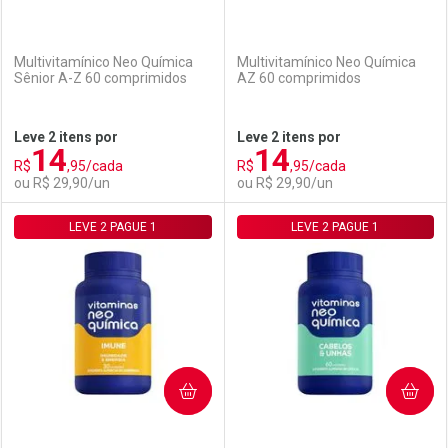
Multivitamínico Neo Química
Multivitamínico Neo Química
Sênior A-Z 60 comprimidos
AZ 60 comprimidos
Ativar Desconto
Ativar Desconto
Leve 2 itens por
Leve 2 itens por
14
14
Comprar sem Desconto
Comprar sem Desconto
R$
,95/cada
R$
,95/cada
Comprar sem Desconto
Comprar sem Desconto
Por R$ 29,90/cada
Por R$ 29,90/cada
ou R$ 29,90/un
ou R$ 29,90/un
Por R$ 29,90/cada
Por R$ 29,90/cada
LEVE 2 PAGUE 1
FECHAR
FECHAR
LEVE 2 PAGUE 1
F
F
Laboratório
Por Menos
Laboratório
Por Menos
COMPRAR
COMPRAR