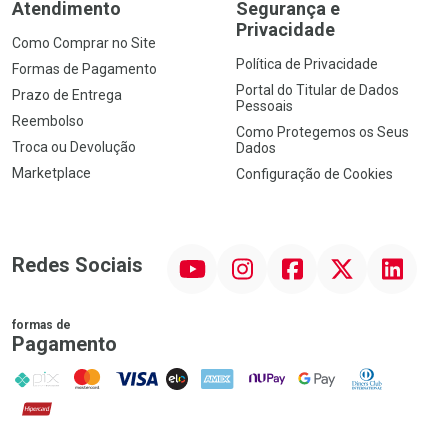
Atendimento
Segurança e
Privacidade
Como Comprar no Site
Política de Privacidade
Formas de Pagamento
Portal do Titular de Dados
Prazo de Entrega
Pessoais
Reembolso
Como Protegemos os Seus
Troca ou Devolução
Dados
Marketplace
Configuração de Cookies
YouTube
Instagram
Facebook
Twitter
Linkedin
Redes Sociais
formas de
Pagamento
PIX
MasterCard
VISA
ELO
AMEX
NuPay
Google Pay
Diners Club
Hipercard