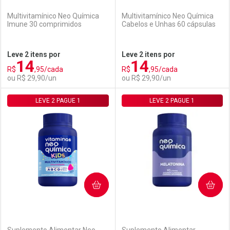
Multivitamínico Neo Química
Multivitamínico Neo Química
Imune 30 comprimidos
Cabelos e Unhas 60 cápsulas
Ativar Desconto
Ativar Desconto
Leve 2 itens por
Leve 2 itens por
14
14
Comprar sem Desconto
Comprar sem Desconto
R$
,95/cada
R$
,95/cada
Comprar sem Desconto
Comprar sem Desconto
Por R$ 29,90/cada
Por R$ 29,90/cada
ou R$ 29,90/un
ou R$ 29,90/un
Por R$ 29,90/cada
Por R$ 29,90/cada
LEVE 2 PAGUE 1
FECHAR
FECHAR
LEVE 2 PAGUE 1
F
F
Laboratório
Por Menos
Laboratório
Por Menos
COMPRAR
COMPRAR