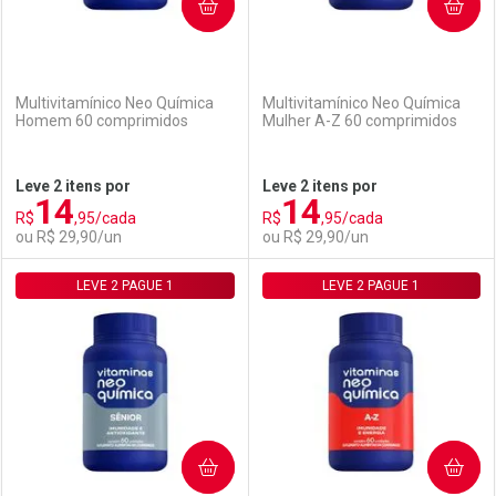
COMPRAR
COMPRAR
Multivitamínico Neo Química
Multivitamínico Neo Química
Homem 60 comprimidos
Mulher A-Z 60 comprimidos
Leve 2 itens por
Leve 2 itens por
14
14
R$
,95/cada
R$
,95/cada
ou R$ 29,90/un
ou R$ 29,90/un
LEVE 2 PAGUE 1
FECHAR
FECHAR
LEVE 2 PAGUE 1
F
F
Laboratório
Por Menos
Laboratório
Por Menos
COMPRAR
COMPRAR