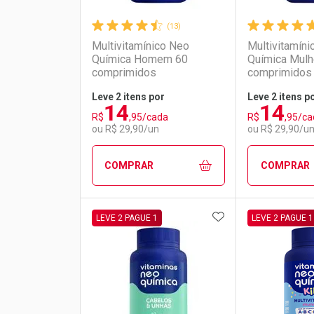
(13)
Multivitamínico Neo
Multivitamín
Química Homem 60
Química Mulh
comprimidos
comprimidos
Leve 2 itens por
Leve 2 itens p
14
14
R$
,95/cada
R$
,95/ca
ou R$ 29,90/un
ou R$ 29,90/u
COMPRAR
COMPRAR
ADICIONAR AOS 
FECHAR
FECHAR
LEVE 2 PAGUE 1
LEVE 2 PAGUE 1
Laboratório
Por Menos
Laborató
Por Men