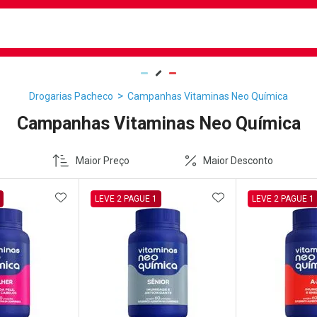
busca
isa?
Drogarias Pacheco
Campanhas Vitaminas Neo Química
Campanhas Vitaminas Neo Química
Maior Preço
Maior Desconto
FAVORITOS
ADICIONAR AOS FAVORITOS
ADICIONAR AOS 
LEVE 2 PAGUE 1
LEVE 2 PAGUE 1