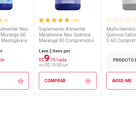
(9)
(205)
limentar Neo
Suplemento Alimentar
Multivitamíni
 Morango 60
Melatonina Neo Química
Química Cálci
 Mastigáveis
Maracujá 90 Comprimidos
D 60 Compri
or
Leve 2 itens por
9
unidades
Comprar 2 unidades
Comprar 2 
da
R$
,75/cada
conto
Ativar Desconto
Ativar Desc
PRODUTO 
5/cada
Por R$ 14,95/cada
Por R$ 14,9
n
ou R$ 19,50/un
em Desconto
em Desconto
Comprar sem Desconto
Comprar sem Desconto
Comprar se
Comprar se
COMPRAR
AVISE-ME
0/cada
0/cada
Por R$ 29,90/cada
Por R$ 29,90/cada
Por R$ 29,9
Por R$ 29,9
FECHAR
FECHAR
FECHAR
FECHAR
rio
os
Laboratório
Por Menos
Laborató
Por Men
Pacheco