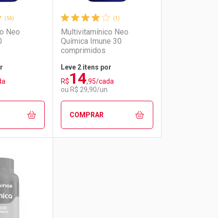
(56)
(1)
co Neo
Multivitamínico Neo
0
Química Imune 30
comprimidos
r
Leve 2 itens por
14
da
R$
,95/cada
ou R$ 29,90/un
COMPRAR
FAVORITOS
FECHAR
FECHAR
FECHAR
FECHAR
rio
os
Laboratório
Por Menos