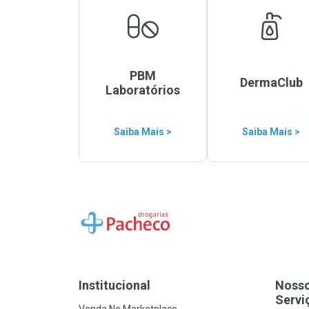
PBM
DermaClub
Laboratórios
Saiba Mais >
Saiba Mais >
Ir para a Home
Institucional
Noss
Servi