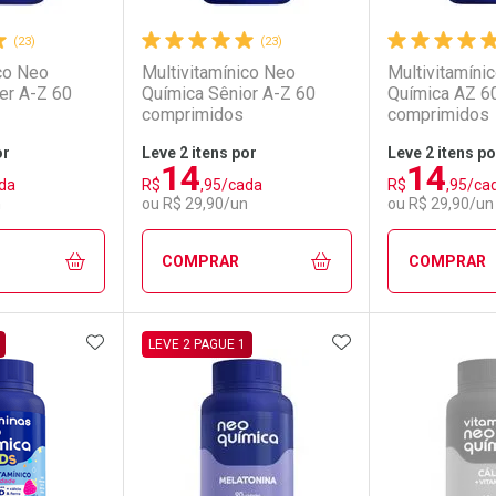
(23)
(23)
ico Neo
Multivitamínico Neo
Multivitamíni
er A-Z 60
Química Sênior A-Z 60
Química AZ 6
comprimidos
comprimidos
or
Leve 2 itens por
Leve 2 itens po
14
14
da
R$
,95/cada
R$
,95/ca
n
ou R$ 29,90/un
ou R$ 29,90/un
COMPRAR
COMPRAR
FAVORITOS
ADICIONAR AOS FAVORITOS
ADICIONAR AOS 
FECHAR
FECHAR
FECHAR
FECHAR
LEVE 2 PAGUE 1
rio
os
Laboratório
Por Menos
Laborató
Por Men