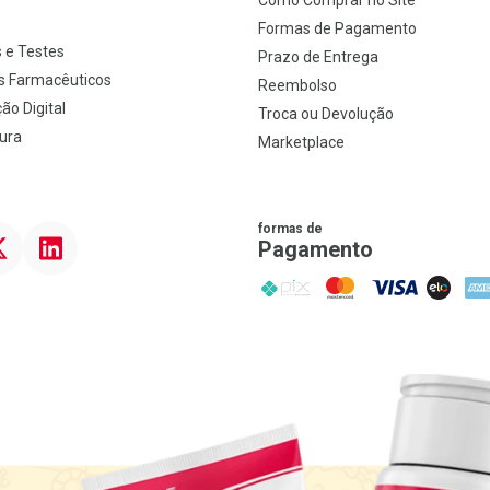
Como Comprar no Site
s
Formas de Pagamento
 e Testes
Prazo de Entrega
s Farmacêuticos
Reembolso
ão Digital
Troca ou Devolução
ura
Marketplace
formas de
ter
Linkedin
Pagamento
PIX
MasterCard
VISA
ELO
AME