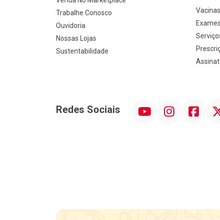
Venda No Marketplace
Vacina
Trabalhe Conosco
Exames
Ouvidoria
Serviço
Nossas Lojas
Prescriç
Sustentabilidade
Assinat
YouTube
Instagram
Facebook
Twit
Redes Sociais
Promoção em Destaque