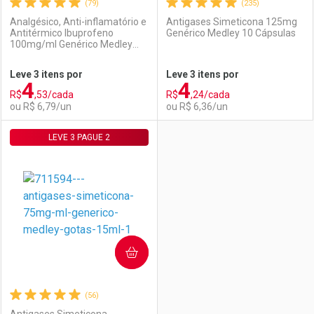
(79)
(235)
Analgésico, Anti-inflamatório e
Antigases Simeticona 125mg
Antitérmico Ibuprofeno
Genérico Medley 10 Cápsulas
100mg/ml Genérico Medley
Ativar Desconto
Ativar Desconto
20ml
Leve 3 itens por
Leve 3 itens por
4
4
Comprar sem Desconto
Comprar sem Desconto
R$
,53/cada
R$
,24/cada
Comprar sem Desconto
Comprar sem Desconto
Por R$ 7,99/cada
Por R$ 9,99/cada
ou R$ 6,79/un
ou R$ 6,36/un
Por R$ 7,99/cada
Por R$ 9,99/cada
LEVE 3 PAGUE 2
FECHAR
FECHAR
F
F
Laboratório
Por Menos
Laboratório
Por Menos
COMPRAR
(56)