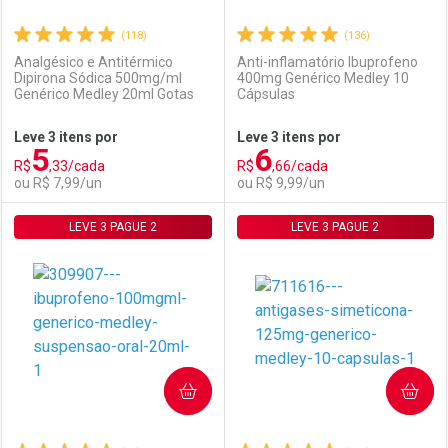
(118)
(136)
Analgésico e Antitérmico
Anti-inflamatório Ibuprofeno
Dipirona Sódica 500mg/ml
400mg Genérico Medley 10
Genérico Medley 20ml Gotas
Cápsulas
Ativar Desconto
Ativar Desconto
Leve 3 itens por
Leve 3 itens por
5
6
Comprar sem Desconto
Comprar sem Desconto
R$
,33/cada
R$
,66/cada
Comprar sem Desconto
Comprar sem Desconto
Por R$ 12,99/cada
Por R$ 6,99/cada
ou R$ 7,99/un
ou R$ 9,99/un
Por R$ 12,99/cada
Por R$ 6,99/cada
LEVE 3 PAGUE 2
FECHAR
FECHAR
LEVE 3 PAGUE 2
F
F
Laboratório
Por Menos
Laboratório
Por Menos
COMPRAR
COMPRAR