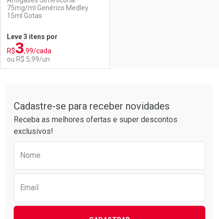
Antigases Simeticona
75mg/ml Genérico Medley
15ml Gotas
Ativar Desconto
Ativar Desconto
Leve 3 itens por
3
Comprar sem Desconto
Comprar sem Desconto
R$
,99/cada
Comprar sem Desconto
Comprar sem Desconto
Por R$ 6,79/cada
Por R$ 6,36/cada
ou R$ 5,99/un
Por R$ 6,79/cada
Por R$ 6,36/cada
FECHAR
FECHAR
Tudo sobre a Drogarias Pacheco
Cadastre-se para receber novidades
Laboratório
Por Menos
Receba as melhores ofertas e super descontos
exclusivos!
Preencha o formulário abaixo para receber 
Nome
Email