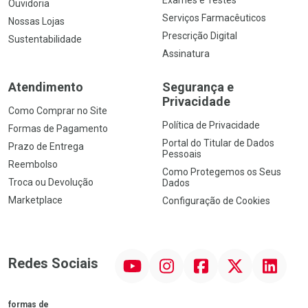
Exames e Testes
Ouvidoria
Serviços Farmacêuticos
Nossas Lojas
Prescrição Digital
Sustentabilidade
Assinatura
Atendimento
Segurança e
Privacidade
Como Comprar no Site
Política de Privacidade
Formas de Pagamento
Portal do Titular de Dados
Prazo de Entrega
Pessoais
Reembolso
Como Protegemos os Seus
Troca ou Devolução
Dados
Marketplace
Configuração de Cookies
YouTube
Instagram
Facebook
Twitter
Linkedin
Redes Sociais
formas de