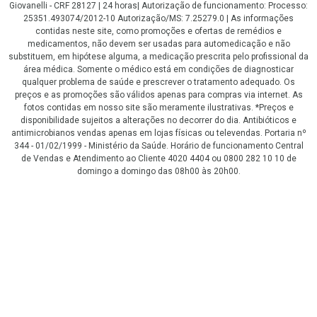
Giovanelli - CRF 28127 | 24 horas| Autorização de funcionamento: Processo:
25351.493074/2012-10 Autorização/MS: 7.25279.0 | As informações
contidas neste site, como promoções e ofertas de remédios e
medicamentos, não devem ser usadas para automedicação e não
substituem, em hipótese alguma, a medicação prescrita pelo profissional da
área médica. Somente o médico está em condições de diagnosticar
qualquer problema de saúde e prescrever o tratamento adequado. Os
preços e as promoções são válidos apenas para compras via internet. As
fotos contidas em nosso site são meramente ilustrativas. *Preços e
disponibilidade sujeitos a alterações no decorrer do dia. Antibióticos e
antimicrobianos vendas apenas em lojas físicas ou televendas. Portaria nº
344 - 01/02/1999 - Ministério da Saúde. Horário de funcionamento Central
de Vendas e Atendimento ao Cliente 4020 4404 ou 0800 282 10 10 de
domingo a domingo das 08h00 às 20h00.
LGPD Aceite os Cookies