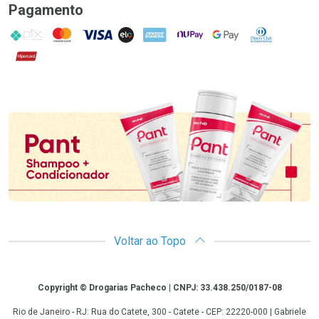
Pagamento
PIX
MasterCard
VISA
ELO
AMEX
NuPay
Google Pay
Diners Club
Hipercard
Promoção em Destaque
Voltar ao Topo
Copyright
Copyright © Drogarias Pacheco | CNPJ: 33.438.250/0187-08
Rio de Janeiro - RJ: Rua do Catete, 300 - Catete - CEP: 22220-000 | Gabriele