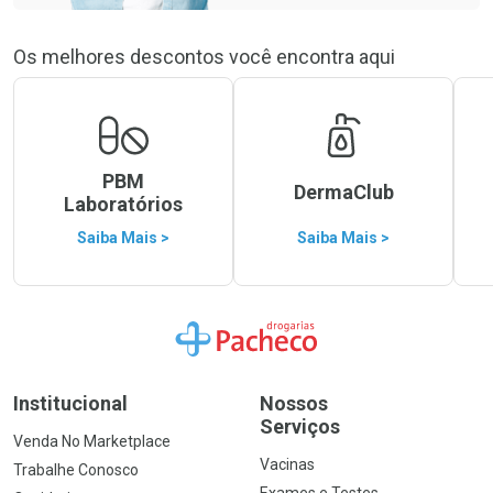
Os melhores descontos você encontra aqui
PBM
DermaClub
Laboratórios
Saiba Mais >
Saiba Mais >
Ir para a Home
Institucional
Nossos
Serviços
Venda No Marketplace
Vacinas
Trabalhe Conosco