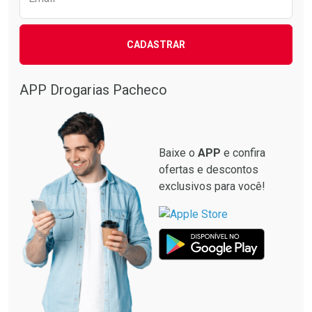
CADASTRAR
Ativar Desconto
Ativar Desconto
Comprar sem Desconto
Comprar sem Desconto
APP Drogarias Pacheco
Comprar sem Desconto
Comprar sem Desconto
Por R$ 53,80/cada
Por R$ 38,90/cada
Por R$ 53,80/cada
Por R$ 38,90/cada
Baixe o
APP
e confira
ofertas e descontos
exclusivos para você!