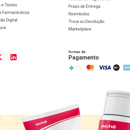
 e Testes
Prazo de Entrega
s Farmacêuticos
Reembolso
ão Digital
Troca ou Devolução
ura
Marketplace
formas de
ter
Linkedin
Pagamento
PIX
MasterCard
VISA
ELO
AME