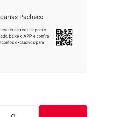
garias Pacheco
era do seu celular para o
lado, baixe o
APP
e confira
scontos exclusivos para
unidades
onto
7/cada
m Desconto
m Desconto
0/cada
0/cada