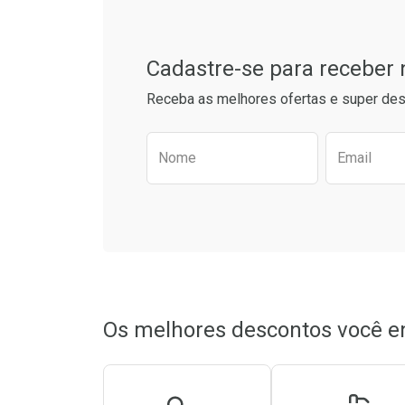
Cadastre-se para receber
Receba as melhores ofertas e super des
Preencha o formulário aba
Nome
Email
Ativar Desconto
Ativar Des
Comprar sem Desconto
Comprar sem Desconto
Comprar s
Comprar s
Por R$ 34,90/cada
Por R$ 34,90/cada
Por R$ 26,1
Por R$ 26,1
Os melhores descontos você e