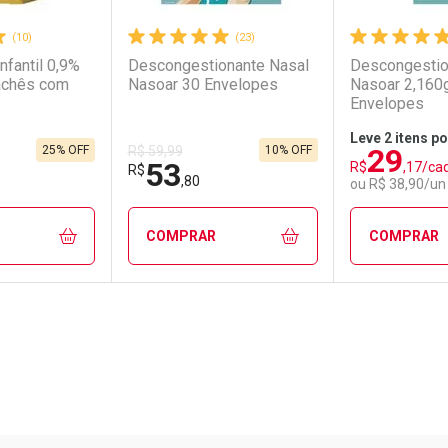
(10)
(23)
nfantil 0,9%
Descongestionante Nasal
Descongestio
achês com
Nasoar 30 Envelopes
Nasoar 2,160
Envelopes
Leve 2 itens po
29
25% OFF
10% OFF
R$ 59,99
53
R$
,17/ca
R$
,80
ou R$ 38,90/un
COMPRAR
COMPRAR
FECHAR
FECHAR
FECHAR
FECHAR
rio
os
Laboratório
Por Menos
Laborató
Por Men
Pacheco