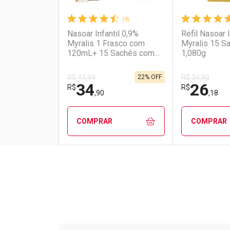
(9)
Nasoar Infantil 0,9%
Refil Nasoar I
Myralis 1 Frasco com
Myralis 15 S
120mL+ 15 Sachês com
1,080g
1,080g
22% OFF
R$ 44,99
R$ 34,90
34
26
R$
R$
,90
,18
COMPRAR
COMPRAR
FECHAR
FECHAR
Laboratório
Por Menos
Laborató
Por Men
Tudo sobre a Drogarias 