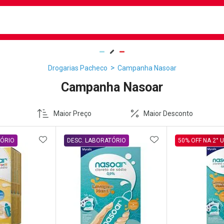
busca
isa?
Drogarias Pacheco
Campanha Nasoar
Campanha Nasoar
Maior Preço
Maior Desconto
FAVORITOS
ADICIONAR AOS FAVORITOS
ADICIONAR AOS 
TÓRIO
DESC. LABORATÓRIO
50% OFF NA 2° 