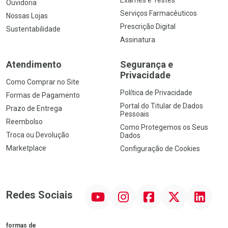
Exames e Testes
Ouvidoria
Serviços Farmacêuticos
Nossas Lojas
Prescrição Digital
Sustentabilidade
Assinatura
Atendimento
Segurança e
Privacidade
Como Comprar no Site
Política de Privacidade
Formas de Pagamento
Portal do Titular de Dados
Prazo de Entrega
Pessoais
Reembolso
Como Protegemos os Seus
Troca ou Devolução
Dados
Marketplace
Configuração de Cookies
YouTube
Instagram
Facebook
Twitter
Linkedin
Redes Sociais
formas de