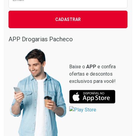
CADASTRAR
Ativar Desconto
Ativar Desconto
Comprar sem Desconto
Comprar sem Desconto
APP Drogarias Pacheco
Comprar sem Desconto
Comprar sem Desconto
Por R$ 53,80/cada
Por R$ 38,90/cada
Por R$ 53,80/cada
Por R$ 38,90/cada
Baixe o
APP
e confira
ofertas e descontos
exclusivos para você!