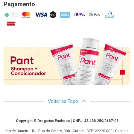
Pagamento
PIX
MasterCard
VISA
ELO
AMEX
NuPay
Google Pay
Diners Club
Hipercard
Promoção em Destaque
Voltar ao Topo
Copyright
Copyright © Drogarias Pacheco | CNPJ: 33.438.250/0187-08
Rio de Janeiro - RJ: Rua do Catete, 300 - Catete - CEP: 22220-000 | Gabriele