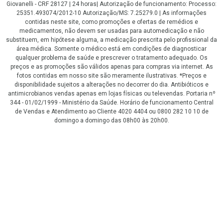
Giovanelli - CRF 28127 | 24 horas| Autorização de funcionamento: Processo:
25351.493074/2012-10 Autorização/MS: 7.25279.0 | As informações
contidas neste site, como promoções e ofertas de remédios e
medicamentos, não devem ser usadas para automedicação e não
substituem, em hipótese alguma, a medicação prescrita pelo profissional da
área médica. Somente o médico está em condições de diagnosticar
qualquer problema de saúde e prescrever o tratamento adequado. Os
preços e as promoções são válidos apenas para compras via internet. As
fotos contidas em nosso site são meramente ilustrativas. *Preços e
disponibilidade sujeitos a alterações no decorrer do dia. Antibióticos e
antimicrobianos vendas apenas em lojas físicas ou televendas. Portaria nº
344 - 01/02/1999 - Ministério da Saúde. Horário de funcionamento Central
de Vendas e Atendimento ao Cliente 4020 4404 ou 0800 282 10 10 de
domingo a domingo das 08h00 às 20h00.
LGPD Aceite os Cookies