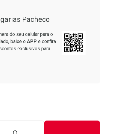
garias Pacheco
era do seu celular para o
lado, baixe o
APP
e confira
scontos exclusivos para
unidades
onto
7/cada
m Desconto
m Desconto
0/cada
0/cada