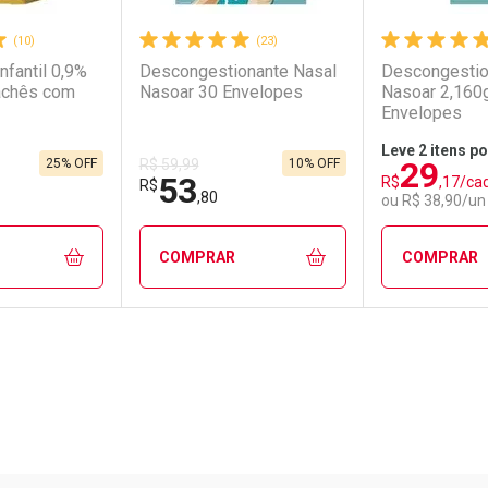
(10)
(23)
nfantil 0,9%
Descongestionante Nasal
Descongestio
achês com
Nasoar 30 Envelopes
Nasoar 2,160
Envelopes
Leve 2 itens po
29
25% OFF
10% OFF
R$ 59,99
53
R$
,17/ca
R$
,80
ou R$ 38,90/un
COMPRAR
COMPRAR
FECHAR
FECHAR
FECHAR
FECHAR
rio
os
Laboratório
Por Menos
Laborató
Por Men
Pacheco