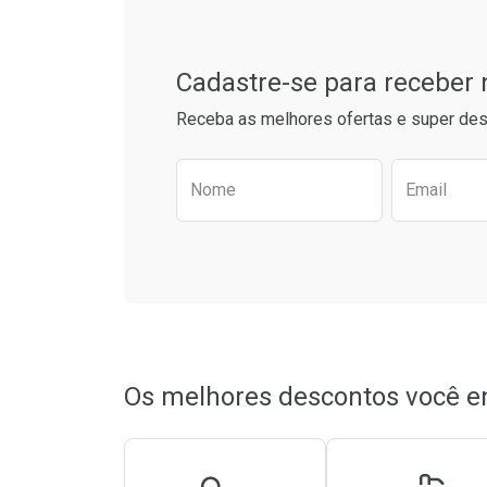
Cadastre-se para receber
Receba as melhores ofertas e super des
Preencha o formulário aba
Nome
Email
Ativar Desconto
Ativar Des
Comprar sem Desconto
Comprar sem Desconto
Comprar s
Comprar s
Por R$ 34,90/cada
Por R$ 34,90/cada
Por R$ 26,1
Por R$ 26,1
Os melhores descontos você e