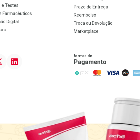
 e Testes
Prazo de Entrega
s Farmacêuticos
Reembolso
ão Digital
Troca ou Devolução
ura
Marketplace
formas de
ter
Linkedin
Pagamento
PIX
MasterCard
VISA
ELO
AME