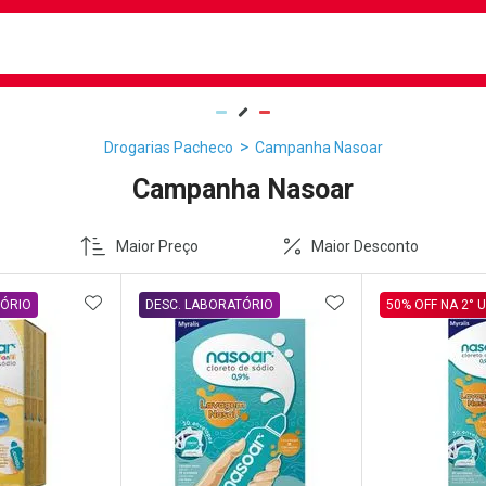
busca
isa?
Drogarias Pacheco
Campanha Nasoar
Campanha Nasoar
Maior Preço
Maior Desconto
FAVORITOS
ADICIONAR AOS FAVORITOS
ADICIONAR AOS 
TÓRIO
DESC. LABORATÓRIO
50% OFF NA 2° 