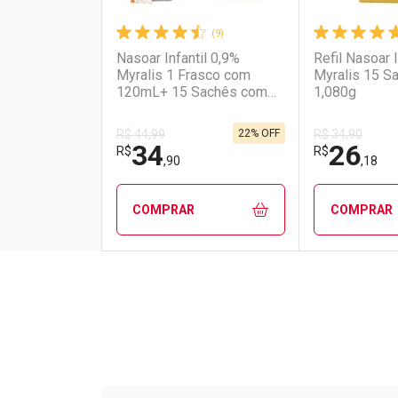
(9)
Nasoar Infantil 0,9%
Refil Nasoar I
Myralis 1 Frasco com
Myralis 15 S
120mL+ 15 Sachês com
1,080g
1,080g
22% OFF
R$ 44,99
R$ 34,90
34
26
R$
R$
,90
,18
COMPRAR
COMPRAR
FECHAR
FECHAR
Laboratório
Por Menos
Laborató
Por Men
Tudo sobre a Drogarias 