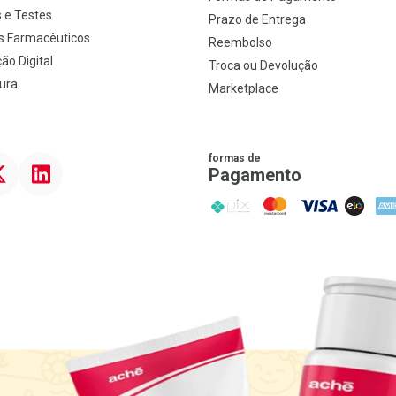
 e Testes
Prazo de Entrega
s Farmacêuticos
Reembolso
ão Digital
Troca ou Devolução
ura
Marketplace
formas de
ter
Linkedin
Pagamento
PIX
MasterCard
VISA
ELO
AME