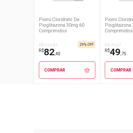
(1)
Piomi Cloridrato De
Piomi Cloridr
Pioglitazona 30mg 60
Pioglitazona
Comprimidos
Comprimidos
29% OFF
R$ 116,84
R$ 71,27
82
49
R$
R$
,40
,75
COMPRAR
COMPRAR
FECHAR
FECHAR
Laboratório
Por Menos
Laborató
Por Men
Tudo sobre a Drogarias 