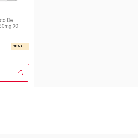
(1)
ato De
 30mg 30
30% OFF
FECHAR
FECHAR
rio
os
Pacheco