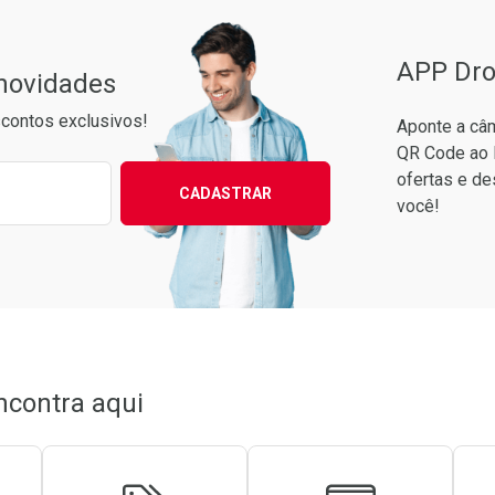
APP Dro
 novidades
contos exclusivos!
Aponte a câm
QR Code ao 
ixo para receber as melhores ofertas:
ofertas e de
CADASTRAR
você!
conto
em Desconto
em Desconto
5/cada
5/cada
ncontra aqui