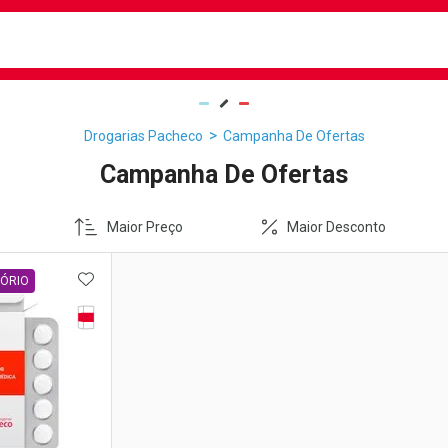
busca
isa?
Drogarias Pacheco
Campanha De Ofertas
Campanha De Ofertas
Maior Preço
Maior Desconto
FAVORITOS
ADICIONAR AOS FAVORITOS
TÓRIO
Tarja Vermelha