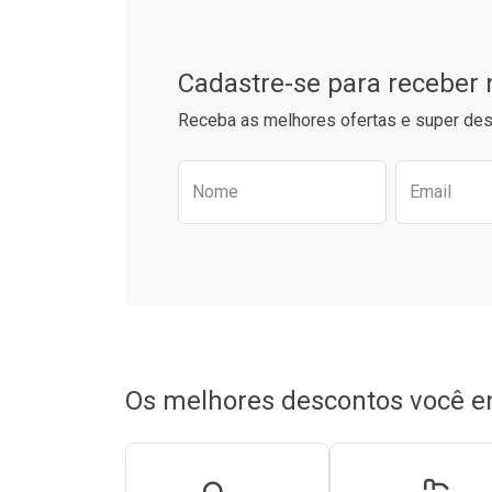
Cadastre-se para receber
Receba as melhores ofertas e super des
Preencha o formulário aba
Nome
Email
Ativar Desconto
Ativar Des
Comprar sem Desconto
Comprar sem Desconto
Comprar s
Comprar s
Por R$ 82,40/cada
Por R$ 82,40/cada
Por R$ 49,7
Por R$ 49,7
Os melhores descontos você e