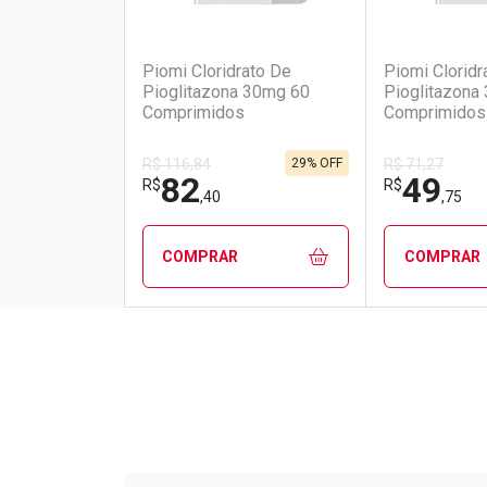
(1)
Piomi Cloridrato De
Piomi Cloridr
Pioglitazona 30mg 60
Pioglitazona
Comprimidos
Comprimidos
29% OFF
R$ 116,84
R$ 71,27
82
49
R$
R$
,40
,75
COMPRAR
COMPRAR
FECHAR
FECHAR
Laboratório
Por Menos
Laborató
Por Men
Tudo sobre a Drogarias 