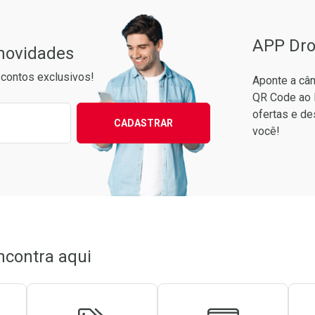
APP Dro
 novidades
contos exclusivos!
Aponte a câm
QR Code ao 
ixo para receber as melhores ofertas:
ofertas e de
CADASTRAR
você!
conto
em Desconto
em Desconto
5/cada
5/cada
ncontra aqui