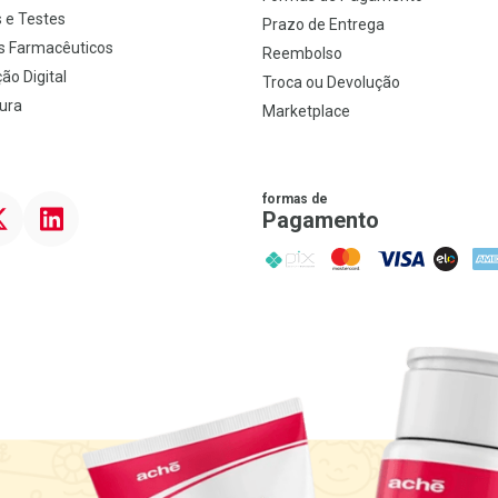
 e Testes
Prazo de Entrega
s Farmacêuticos
Reembolso
ão Digital
Troca ou Devolução
ura
Marketplace
formas de
ter
Linkedin
Pagamento
PIX
MasterCard
VISA
ELO
AME