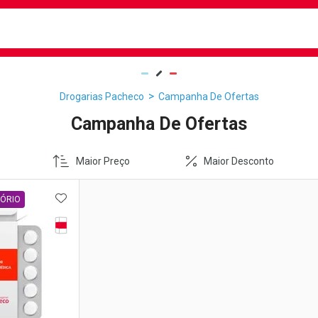
busca
isa?
Drogarias Pacheco
Campanha De Ofertas
Campanha De Ofertas
Maior Preço
Maior Desconto
FAVORITOS
ADICIONAR AOS FAVORITOS
TÓRIO
Tarja Vermelha