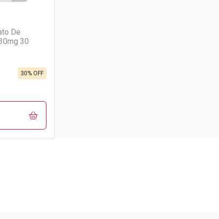
(1)
ato De
 30mg 30
30% OFF
FECHAR
FECHAR
rio
os
Pacheco