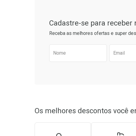
Cadastre-se para receber
Receba as melhores ofertas e super des
Preencha o formulário aba
Nome
Email
Ativar Desconto
Ativar Des
Comprar sem Desconto
Comprar sem Desconto
Comprar s
Comprar s
Por R$ 82,40/cada
Por R$ 82,40/cada
Por R$ 49,7
Por R$ 49,7
Os melhores descontos você e