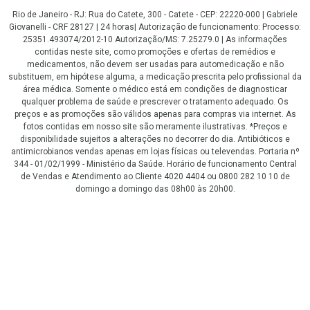
Rio de Janeiro - RJ: Rua do Catete, 300 - Catete - CEP: 22220-000 | Gabriele
Giovanelli - CRF 28127 | 24 horas| Autorização de funcionamento: Processo:
25351.493074/2012-10 Autorização/MS: 7.25279.0 | As informações
contidas neste site, como promoções e ofertas de remédios e
medicamentos, não devem ser usadas para automedicação e não
substituem, em hipótese alguma, a medicação prescrita pelo profissional da
área médica. Somente o médico está em condições de diagnosticar
qualquer problema de saúde e prescrever o tratamento adequado. Os
preços e as promoções são válidos apenas para compras via internet. As
fotos contidas em nosso site são meramente ilustrativas. *Preços e
disponibilidade sujeitos a alterações no decorrer do dia. Antibióticos e
antimicrobianos vendas apenas em lojas físicas ou televendas. Portaria nº
344 - 01/02/1999 - Ministério da Saúde. Horário de funcionamento Central
de Vendas e Atendimento ao Cliente 4020 4404 ou 0800 282 10 10 de
domingo a domingo das 08h00 às 20h00.
LGPD Aceite os Cookies