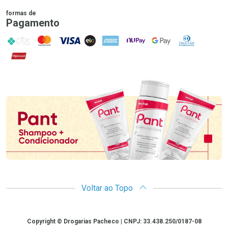
formas de
Pagamento
PIX
MasterCard
VISA
ELO
AMEX
NuPay
Google Pay
Diners Club
Hipercard
Promoção em Destaque
Voltar ao Topo
Copyright
Copyright © Drogarias Pacheco | CNPJ: 33.438.250/0187-08