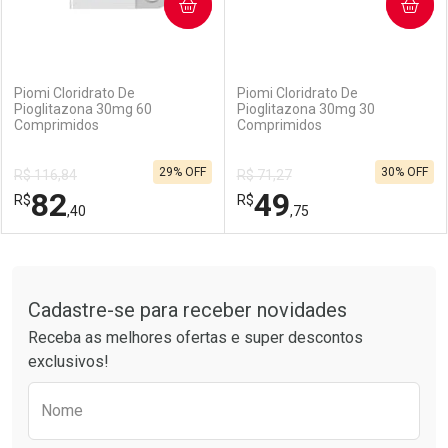
COMPRAR
COMPRAR
(0)
(1)
Piomi Cloridrato De
Piomi Cloridrato De
Pioglitazona 30mg 60
Pioglitazona 30mg 30
Comprimidos
Comprimidos
29% OFF
30% OFF
R$ 116,84
R$ 71,27
82
49
R$
R$
,40
,75
FECHAR
FECHAR
F
F
Tudo sobre a Drogarias Pacheco
Cadastre-se para receber novidades
Laboratório
Por Menos
Laboratório
Por Menos
Receba as melhores ofertas e super descontos
exclusivos!
Preencha o formulário abaixo para receber 
Nome