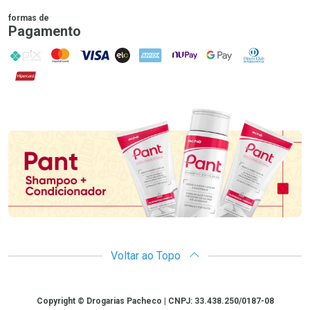
formas de
Pagamento
PIX
MasterCard
VISA
ELO
AMEX
NuPay
Google Pay
Diners Club
Hipercard
Promoção em Destaque
Voltar ao Topo
Copyright
Copyright © Drogarias Pacheco | CNPJ: 33.438.250/0187-08