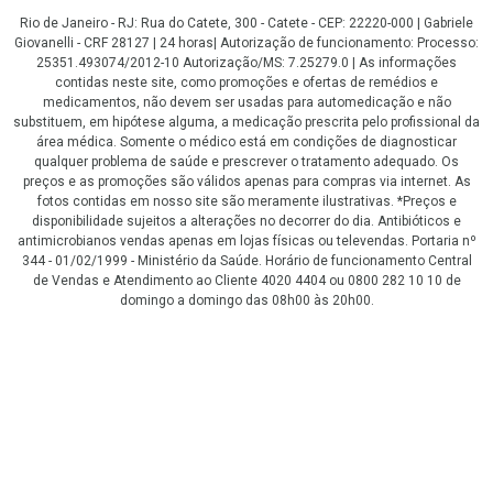
Rio de Janeiro - RJ: Rua do Catete, 300 - Catete - CEP: 22220-000 | Gabriele
Giovanelli - CRF 28127 | 24 horas| Autorização de funcionamento: Processo:
25351.493074/2012-10 Autorização/MS: 7.25279.0 | As informações
contidas neste site, como promoções e ofertas de remédios e
medicamentos, não devem ser usadas para automedicação e não
substituem, em hipótese alguma, a medicação prescrita pelo profissional da
área médica. Somente o médico está em condições de diagnosticar
qualquer problema de saúde e prescrever o tratamento adequado. Os
preços e as promoções são válidos apenas para compras via internet. As
fotos contidas em nosso site são meramente ilustrativas. *Preços e
disponibilidade sujeitos a alterações no decorrer do dia. Antibióticos e
antimicrobianos vendas apenas em lojas físicas ou televendas. Portaria nº
344 - 01/02/1999 - Ministério da Saúde. Horário de funcionamento Central
de Vendas e Atendimento ao Cliente 4020 4404 ou 0800 282 10 10 de
domingo a domingo das 08h00 às 20h00.
LGPD Aceite os Cookies