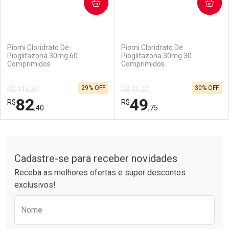
COMPRAR
COMPRAR
(1)
(1)
Piomi Cloridrato De
Piomi Cloridrato De
Pioglitazona 30mg 60
Pioglitazona 30mg 30
Comprimidos
Comprimidos
29% OFF
30% OFF
R$ 116,84
R$ 71,27
82
49
R$
R$
,40
,75
FECHAR
FECHAR
F
F
Tudo sobre a Drogarias Pacheco
Cadastre-se para receber novidades
Laboratório
Por Menos
Laboratório
Por Menos
Receba as melhores ofertas e super descontos
exclusivos!
Preencha o formulário abaixo para receber 
Nome