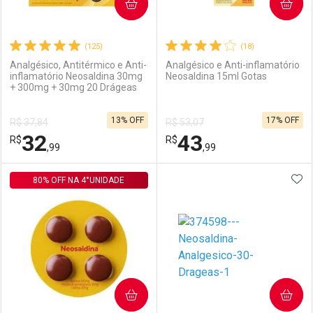
COMPRAR
COMPRAR
(125)
(18)
Analgésico, Antitérmico e Anti-
Analgésico e Anti-inflamatório
inflamatório Neosaldina 30mg
Neosaldina 15ml Gotas
+ 300mg + 30mg 20 Drágeas
13% OFF
17% OFF
R$ 37,84
R$ 53,07
32
43
R$
R$
,99
,99
ADI
80% OFF NA 4°UNIDADE
FECHAR
FECHAR
F
F
Laboratório
Por Menos
Laboratório
Por Menos
COMPRAR
COMPRAR