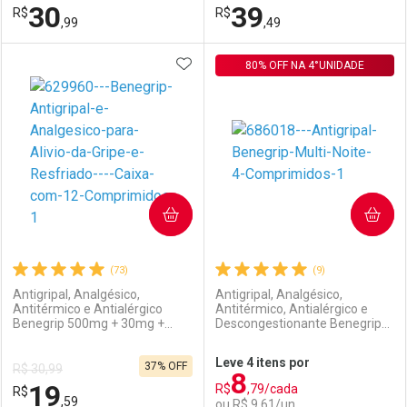
30
39
R$
Comprar sem Desconto
R$
Comprar sem Desconto
Por R$ 11,63/cada
Por R$ 10,95/cada
,99
,49
Por R$ 11,63/cada
Por R$ 10,95/cada
ADICIONAR AOS FAVORITOS
FECHAR
FECHAR
80% OFF NA 4°UNIDADE
F
F
Laboratório
Por Menos
Laboratório
Por Menos
COMPRAR
COMPRAR
(73)
(9)
Antigripal, Analgésico,
Antigripal, Analgésico,
Antitérmico e Antialérgico
Antitérmico, Antialérgico e
Benegrip 500mg + 30mg +
Descongestionante Benegrip
Ativar Desconto
Ativar Desconto
2mg 12 Comprimidos
Multi Noite 800mg + 20mg +
Revestidos
4mg 4 Comprimidos
Leve 4 itens por
37% OFF
R$ 30,99
8
Comprar sem Desconto
Comprar sem Desconto
19
R$
,79/cada
R$
Comprar sem Desconto
Comprar sem Desconto
Por R$ 30,99/cada
Por R$ 39,49/cada
,59
ou R$ 9,61/un