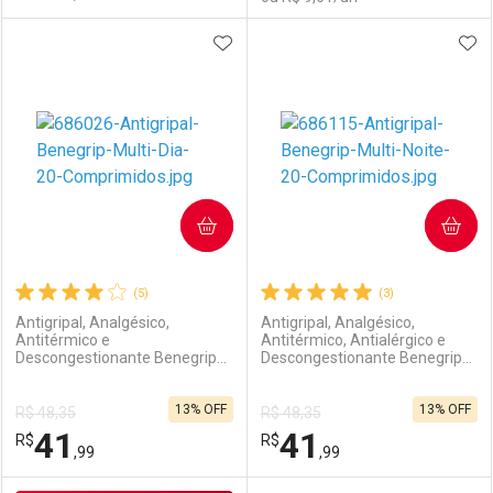
Por R$ 30,99/cada
Por R$ 39,49/cada
ADICIONAR AOS FAVORITOS
ADI
FECHAR
FECHAR
F
F
Laboratório
Por Menos
Laboratório
Por Menos
COMPRAR
COMPRAR
(5)
(3)
Antigripal, Analgésico,
Antigripal, Analgésico,
Antitérmico e
Antitérmico, Antialérgico e
Descongestionante Benegrip
Descongestionante Benegrip
Ativar Desconto
Ativar Desconto
Multi Dia 800mg + 20mg 20
Multi Noite 800mg + 20mg +
Comprimidos
4mg 20 Comprimidos
13% OFF
13% OFF
R$ 48,35
R$ 48,35
Comprar sem Desconto
Comprar sem Desconto
41
41
R$
Comprar sem Desconto
R$
Comprar sem Desconto
Por R$ 19,59/cada
Por R$ 9,61/cada
,99
,99
Por R$ 19,59/cada
Por R$ 9,61/cada