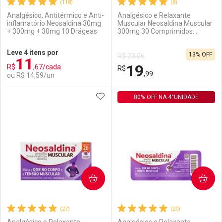
(118)
(8)
Analgésico, Antitérmico e Anti-
Analgésico e Relaxante
inflamatório Neosaldina 30mg
Muscular Neosaldina Muscular
+ 300mg + 30mg 10 Drágeas
300mg 30 Comprimidos
Ativar Desconto
Ativar Desconto
Revestidos
Leve 4 itens por
13% OFF
R$ 23,06
11
Comprar sem Desconto
Comprar sem Desconto
19
R$
,67/cada
Comprar sem Desconto
R$
Comprar sem Desconto
Por R$ 8,12/cada
Por R$ 42,99/cada
,99
ou R$ 14,59/un
Por R$ 8,12/cada
Por R$ 42,99/cada
ADICIONAR AOS FAVORITOS
FECHAR
FECHAR
80% OFF NA 4°UNIDADE
F
F
Laboratório
Por Menos
Laboratório
Por Menos
COMPRAR
COMPRAR
(27)
(20)