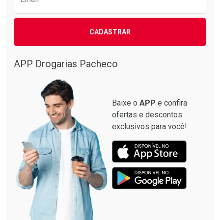
CADASTRAR
Ver Desconto Convênio
APP Drogarias Pacheco
Baixe o
APP
e confira
ofertas e descontos
exclusivos para você!