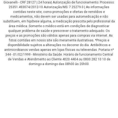
Giovanelli - CRF 28127 | 24 horas| Autorização de funcionamento: Processo:
25351.493074/2012-10 Autorização/MS: 7.25279.0 | As informações
contidas neste site, como promoções e ofertas de remédios e
medicamentos, não devem ser usadas para automedicação e não
substituem, em hipótese alguma, a medicação prescrita pelo profissional da
área médica. Somente o médico está em condições de diagnosticar
qualquer problema de saúde e prescrever o tratamento adequado. Os
preços e as promoções são válidos apenas para compras via internet. As
fotos contidas em nosso site são meramente ilustrativas. *Preços e
disponibilidade sujeitos a alterações no decorrer do dia. Antibióticos e
antimicrobianos vendas apenas em lojas físicas ou televendas. Portaria nº
344 - 01/02/1999 - Ministério da Saúde. Horário de funcionamento Central
de Vendas e Atendimento ao Cliente 4020 4404 ou 0800 282 10 10 de
domingo a domingo das 08h00 às 20h00.
LGPD Aceite os Cookies