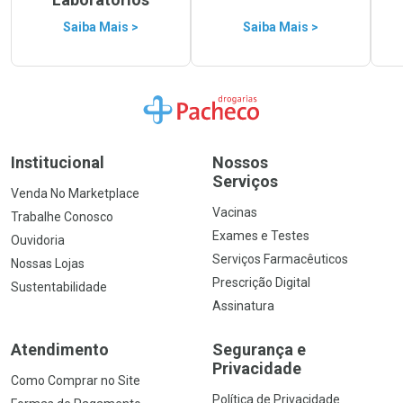
Saiba Mais >
Saiba Mais >
Ir para a Home
Institucional
Nossos
Serviços
Venda No Marketplace
Vacinas
Trabalhe Conosco
Exames e Testes
Ouvidoria
Serviços Farmacêuticos
Nossas Lojas
Prescrição Digital
Sustentabilidade
Assinatura
Atendimento
Segurança e
Privacidade
Como Comprar no Site
Política de Privacidade