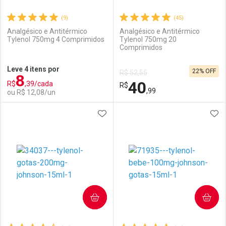
(9)
(45)
Analgésico e Antitérmico
Analgésico e Antitérmico
Tylenol 750mg 4 Comprimidos
Tylenol 750mg 20
Comprimidos
Ativar Desconto
Ativar Desconto
Leve 4 itens por
22% OFF
R$ 52,55
8
Comprar sem Desconto
Comprar sem Desconto
40
R$
,39/cada
Comprar sem Desconto
R$
Comprar sem Desconto
Por R$ 21,99/cada
Por R$ 36,99/cada
,99
ou R$ 12,08/un
Por R$ 21,99/cada
Por R$ 36,99/cada
ADICIONAR AOS FAVORITOS
ADI
FECHAR
FECHAR
F
F
Laboratório
Por Menos
Laboratório
Por Menos
COMPRAR
COMPRAR