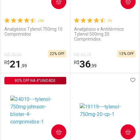
COMPRAR
COMPRAR
(20)
(9)
Analgésico Tylenol 750mg 10
Analgésico e Antitérmico
Comprimidos
Tylenol 500mg 20
Comprimidos
22% OFF
13% OFF
R$ 28,06
R$ 42,75
21
36
R$
R$
,99
,99
ADI
80% OFF NA 4°UNIDADE
FECHAR
FECHAR
F
F
Laboratório
Por Menos
Laboratório
Por Menos
COMPRAR
COMPRAR