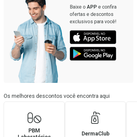
Baixe o
APP
e confira
ofertas e descontos
exclusivos para você!
Os melhores descontos você encontra aqui
PBM
DermaClub
Laboratórios