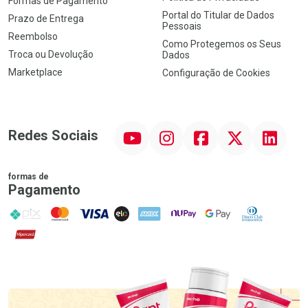
Formas de Pagamento
Portal do Titular de Dados
Prazo de Entrega
Pessoais
Reembolso
Como Protegemos os Seus
Troca ou Devolução
Dados
Marketplace
Configuração de Cookies
YouTube
Instagram
Facebook
Twitter
Linkedin
Redes Sociais
formas de
Pagamento
PIX
MasterCard
VISA
ELO
AMEX
NuPay
Google Pay
Diners Club
Hipercard
Promoção em Destaque