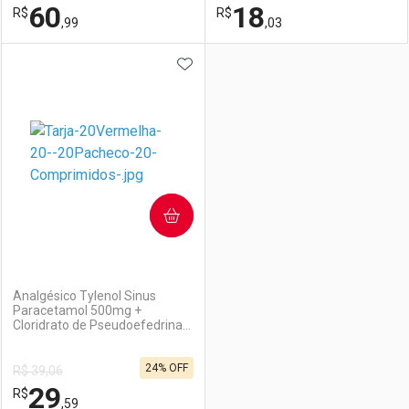
60
18
R$
Comprar sem Desconto
R$
Comprar sem Desconto
Por R$ 20,99/cada
Por R$ 9,83/cada
,99
,03
Por R$ 20,99/cada
Por R$ 9,83/cada
ADICIONAR AOS FAVORITOS
FECHAR
FECHAR
F
F
Laboratório
Por Menos
Laboratório
Por Menos
COMPRAR
(10)
Analgésico Tylenol Sinus
Paracetamol 500mg +
Cloridrato de Pseudoefedrina
Ativar Desconto
Ativar Desconto
30mg 36 Comprimidos
24% OFF
R$ 39,06
Comprar sem Desconto
Comprar sem Desconto
29
R$
Comprar sem Desconto
Comprar sem Desconto
Por R$ 60,99/cada
Por R$ 18,03/cada
,59