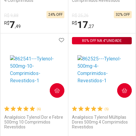
4 Comprimidos
Comprimidos Revestidos
Ativar Desconto
Ativar Desconto
24% OFF
32% OFF
R$ 9,88
R$ 25,26
Comprar sem Desconto
Comprar sem Desconto
7
17
R$
Comprar sem Desconto
R$
Comprar sem Desconto
Por R$ 45,58/cada
Por R$ 38,69/cada
,49
,27
Por R$ 45,58/cada
Por R$ 38,69/cada
ADICIONAR AOS FAVORITOS
FECHAR
FECHAR
80% OFF NA 4°UNIDADE
F
F
Laboratório
Por Menos
Laboratório
Por Menos
COMPRAR
COMPRAR
(6)
(5)
Analgésico Tylenol Dor e Febre
Analgésico Tylenol Múltiplas
500mg 10 Comprimidos
Dores 500mg 4 Comprimidos
Revestidos
Revestidos
Ativar Desconto
Ativar Desconto