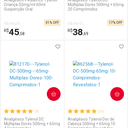
Analgésico Pediátrico Tylenol
Analgésico Tylenol DC
Criança 32mg/ml 60ml
Múltiplas Dores 500mg + 65mg
Suspenção Oral
20 Comprimidos
Ativar Desconto
Ativar Desconto
31% OFF
17% OFF
R$ 66,23
R$ 46,41
Comprar sem Desconto
Comprar sem Desconto
45
38
R$
Comprar sem Desconto
R$
Comprar sem Desconto
Por R$ 30,58/cada
Por R$ 40,72/cada
,58
,69
Por R$ 30,58/cada
Por R$ 40,72/cada
ADICIONAR AOS FAVORITOS
ADI
FECHAR
FECHAR
F
F
Laboratório
Por Menos
Laboratório
Por Menos
COMPRAR
COMPRAR
(7)
(11)
Analgésico Tylenol DC
Analgésico Tylenol Dor de
Múltiplas Dores 500mg + 65mg
Cabeça 500mg + 65mg 10