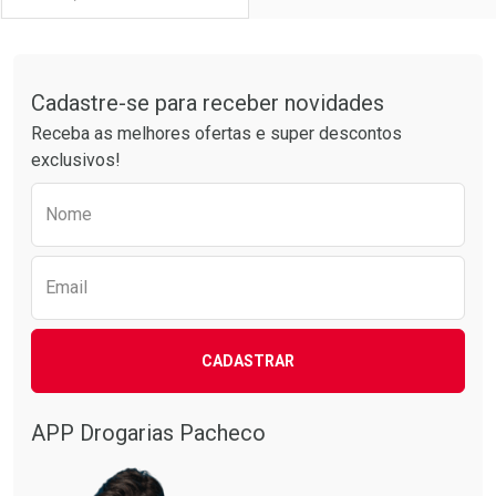
Por R$ 60,99/cada
Por R$ 18,03/cada
FECHAR
FECHAR
Tudo sobre a Drogarias Pacheco
Cadastre-se para receber novidades
Laboratório
Por Menos
Receba as melhores ofertas e super descontos
exclusivos!
Preencha o formulário abaixo para receber 
Nome
Email
CADASTRAR
Ativar Desconto
Comprar sem Desconto
APP Drogarias Pacheco
Comprar sem Desconto
Por R$ 29,59/cada
Por R$ 29,59/cada