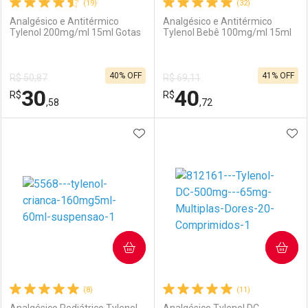
(19)
(32)
Analgésico e Antitérmico
Analgésico e Antitérmico
Tylenol 200mg/ml 15ml Gotas
Tylenol Bebê 100mg/ml 15ml
Ativar Desconto
Ativar Desconto
40% OFF
41% OFF
R$ 50,87
R$ 69,11
Comprar sem Desconto
Comprar sem Desconto
30
40
R$
Comprar sem Desconto
R$
Comprar sem Desconto
Por R$ 10,49/cada
Por R$ 40,99/cada
,58
,72
Por R$ 10,49/cada
Por R$ 40,99/cada
ADICIONAR AOS FAVORITOS
ADI
FECHAR
FECHAR
F
F
Laboratório
Por Menos
Laboratório
Por Menos
COMPRAR
COMPRAR
(8)
(11)