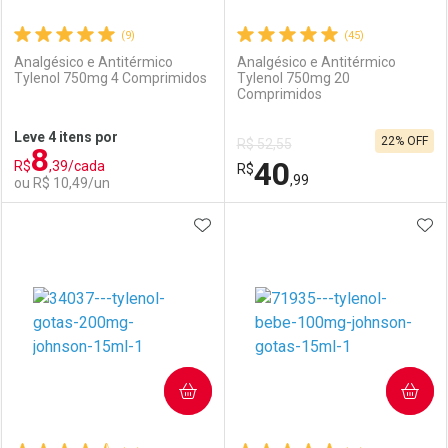
(9)
(45)
Analgésico e Antitérmico
Analgésico e Antitérmico
Tylenol 750mg 4 Comprimidos
Tylenol 750mg 20
Comprimidos
Ativar Desconto
Ativar Desconto
Leve 4 itens por
22% OFF
R$ 52,55
8
Comprar sem Desconto
Comprar sem Desconto
40
R$
,39/cada
Comprar sem Desconto
R$
Comprar sem Desconto
Por R$ 21,99/cada
Por R$ 36,99/cada
,99
ou R$ 10,49/un
Por R$ 21,99/cada
Por R$ 36,99/cada
ADICIONAR AOS FAVORITOS
ADI
FECHAR
FECHAR
F
F
Laboratório
Por Menos
Laboratório
Por Menos
COMPRAR
COMPRAR