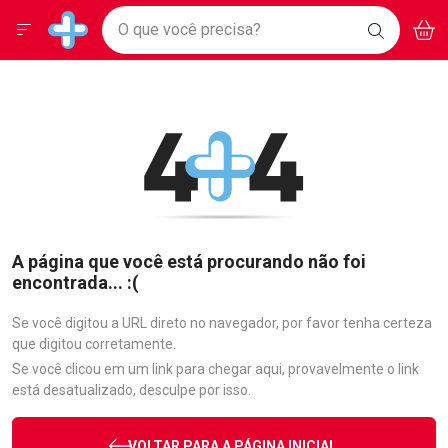
Drogarias Pacheco
Menu
Aces
Ir direto para a home
O que você precisa?
BAIXE
V
i
Baixe nosso APP e aproveite Ofertas Exclusivas!
BUSCAR
O APP
Navegue pela página
Ir direto para o conteúdo
Faça a sua busca
Ir direto para a busca
Ir direto para a conta
Ir direto para a ajuda
Ir direto para a notificações
Ir direto para o carrinho
Ir direto para o menu
A página que você está procurando não foi
encontrada... :(
Se você digitou a URL direto no navegador, por favor tenha certeza
que digitou corretamente.
Se você clicou em um link para chegar aqui, provavelmente o link
está desatualizado, desculpe por isso.
VOLTAR PARA A PÁGINA INICIAL