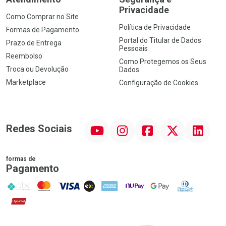
Privacidade
Como Comprar no Site
Política de Privacidade
Formas de Pagamento
Portal do Titular de Dados
Prazo de Entrega
Pessoais
Reembolso
Como Protegemos os Seus
Troca ou Devolução
Dados
Marketplace
Configuração de Cookies
YouTube
Instagram
Facebook
Twitter
Linkedin
Redes Sociais
formas de
Pagamento
PIX
MasterCard
VISA
ELO
AMEX
NuPay
Google Pay
Diners Club
Hipercard