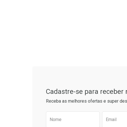
Tudo sobre a Drogarias 
Cadastre-se para receber
Receba as melhores ofertas e super des
Preencha o formulário aba
Nome
Email