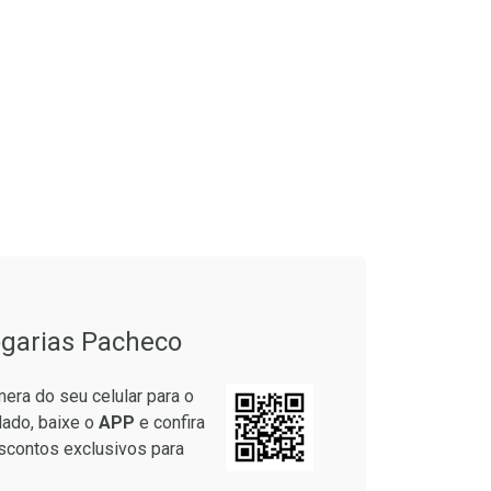
garias Pacheco
era do seu celular para o
lado, baixe o
APP
e confira
scontos exclusivos para