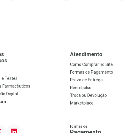
os
Atendimento
ços
Como Comprar no Site
s
Formas de Pagamento
 e Testes
Prazo de Entrega
s Farmacêuticos
Reembolso
ão Digital
Troca ou Devolução
ura
Marketplace
formas de
ter
Linkedin
Pagamento