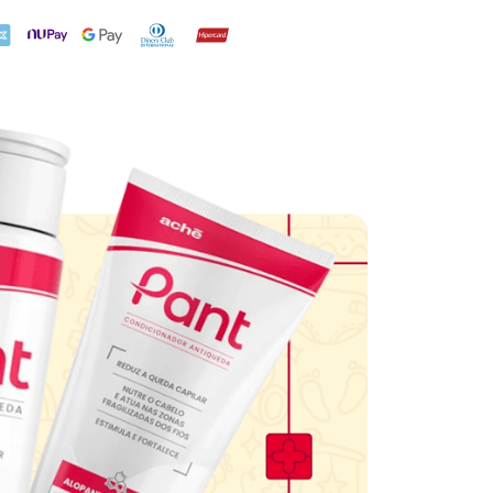
X
NuPay
Google Pay
Diners Club
Hipercard