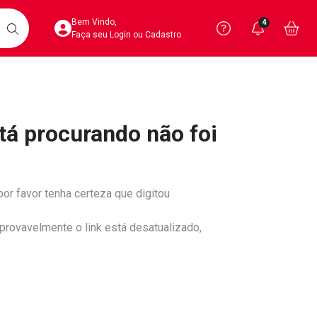
Acesse sua Conta
Precisa de 
Notific
Aces
Bem Vindo,
4
Você po
notifica
Vo
it
BUSCAR
Ver Recursos 
Faça seu Login ou Cadastro
Atendimento ao 
tá procurando não foi
Central de Ajud
Televendas
4020-4404
por favor tenha certeza que digitou
 provavelmente o link está desatualizado,