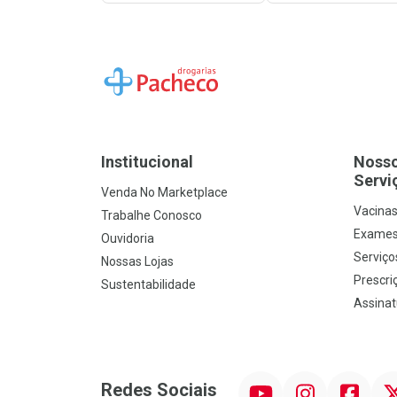
Ir para a Home
Institucional
Noss
Servi
Venda No Marketplace
Vacina
Trabalhe Conosco
Exames
Ouvidoria
Serviço
Nossas Lojas
Prescriç
Sustentabilidade
Assinat
YouTube
Instagram
Facebook
Twit
Redes Sociais