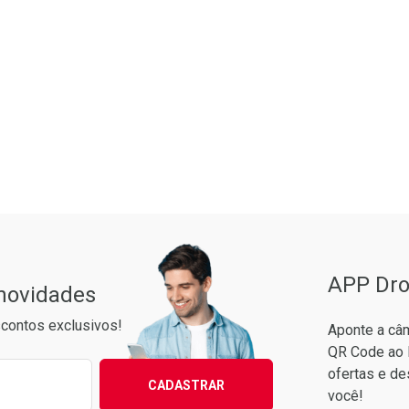
Pacheco
APP Dro
 novidades
contos exclusivos!
Aponte a câm
QR Code ao 
ixo para receber as melhores ofertas:
ofertas e de
CADASTRAR
você!