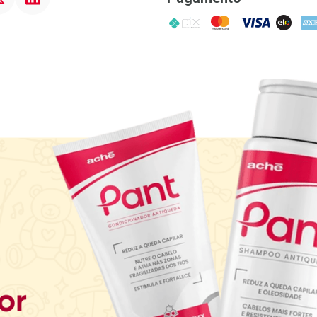
PIX
MasterCard
VISA
ELO
AME