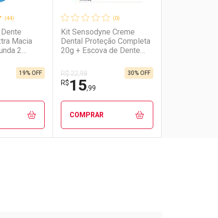
(44)
(0)
 Dente
Kit Sensodyne Creme
tra Macia
Dental Proteção Completa
unda 2
20g + Escova de Dente
Multiproteção 1 Unidade
19% OFF
30% OFF
R$ 22,98
15
R$
,99
COMPRAR
FECHAR
FECHAR
FECHAR
FECHAR
rio
os
Laboratório
Por Menos