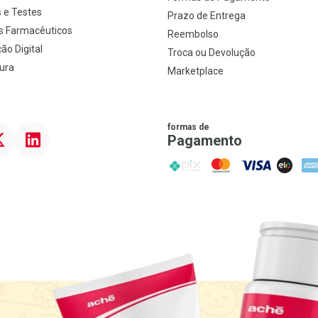
 e Testes
Prazo de Entrega
s Farmacêuticos
Reembolso
ão Digital
Troca ou Devolução
ura
Marketplace
formas de
ter
Linkedin
Pagamento
PIX
MasterCard
VISA
ELO
AME