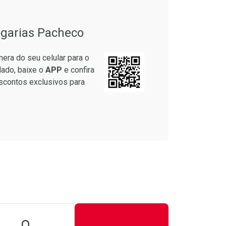
garias Pacheco
era do seu celular para o
lado, baixe o
APP
e confira
scontos exclusivos para
onto
Ativar Desconto
m Desconto
m Desconto
Comprar sem Desconto
Comprar sem Desconto
9/cada
9/cada
Por R$ 15,99/cada
Por R$ 15,99/cada