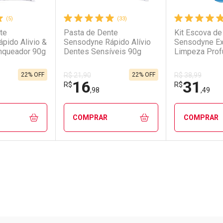
(5)
(33)
te
Pasta de Dente
Kit Escova de
pido Alivio &
Sensodyne Rápido Alívio
Sensodyne Ex
nqueador 90g
Dentes Sensíveis 90g
Limpeza Prof
Unidades
22% OFF
22% OFF
R$ 21,90
R$ 38,99
16
31
R$
R$
,98
,49
COMPRAR
COMPRAR
FECHAR
FECHAR
FECHAR
FECHAR
rio
os
Laboratório
Por Menos
Laborató
Por Men
Pacheco