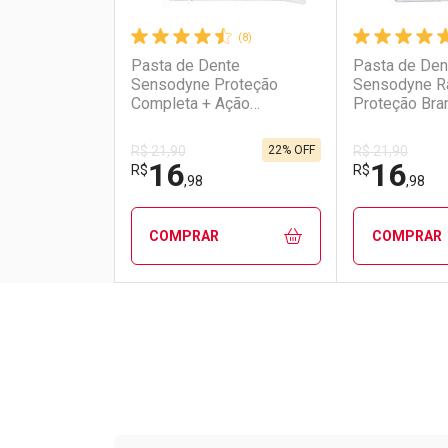
(8)
Pasta de Dente
Pasta de Den
Sensodyne Proteção
Sensodyne Rá
Completa + Ação
Proteção Bra
Clareadora 90g
22% OFF
R$ 21,90
R$ 21,90
16
16
R$
R$
,98
,98
COMPRAR
COMPRAR
FECHAR
FECHAR
Laboratório
Por Menos
Laborató
Por Men
Tudo sobre a Drogarias 