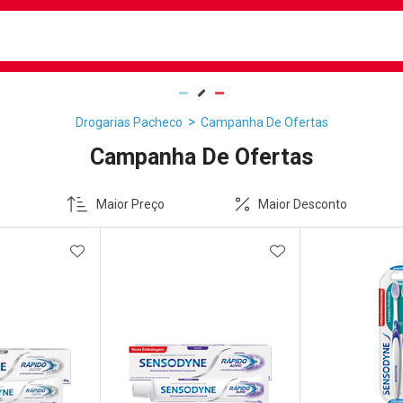
busca
isa?
Drogarias Pacheco
Campanha De Ofertas
Campanha De Ofertas
Maior Preço
Maior Desconto
FAVORITOS
ADICIONAR AOS FAVORITOS
ADICIONAR AOS 