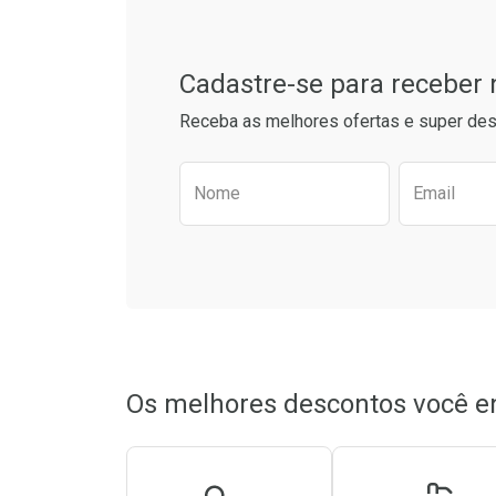
Cadastre-se para receber
Receba as melhores ofertas e super des
Preencha o formulário aba
Nome
Email
Ativar Desconto
Ativar Des
Comprar sem Desconto
Comprar sem Desconto
Comprar s
Comprar s
Por R$ 16,98/cada
Por R$ 16,98/cada
Por R$ 16,9
Por R$ 16,9
Os melhores descontos você e