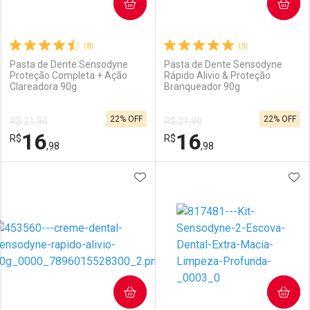
COMPRAR
COMPRAR
(8)
(5)
Pasta de Dente Sensodyne
Pasta de Dente Sensodyne
Proteção Completa + Ação
Rápido Alivio & Proteção
Clareadora 90g
Branqueador 90g
22% OFF
22% OFF
R$ 21,90
R$ 21,90
16
16
R$
R$
,98
,98
ADICIONAR AOS FAVORITOS
ADI
FECHAR
FECHAR
F
F
Laboratório
Por Menos
Laboratório
Por Menos
COMPRAR
COMPRAR