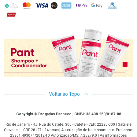
PIX
MasterCard
VISA
ELO
AMEX
NuPay
Google Pay
Diners Club
Hipercard
Promoção em Destaque
Voltar ao Topo
Copyright
Copyright © Drogarias Pacheco | CNPJ: 33.438.250/0187-08
Rio de Janeiro - RJ: Rua do Catete, 300 - Catete - CEP: 22220-000 | Gabriele
Giovanelli - CRF 28127 | 24 horas| Autorização de funcionamento: Processo:
25351.493074/2012-10 Autorização/MS: 7.25279.0 | As informações