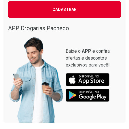
CADASTRAR
Ativar Desconto
Comprar sem Desconto
APP Drogarias Pacheco
Comprar sem Desconto
Por R$ 15,99/cada
Por R$ 15,99/cada
Baixe o
APP
e confira
ofertas e descontos
exclusivos para você!