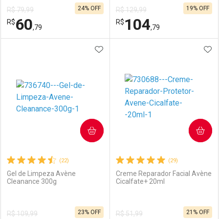
24% OFF
19% OFF
R$ 79,99
R$ 129,99
Comprar sem Desconto
Comprar sem Desconto
60
104
R$
Comprar sem Desconto
R$
Comprar sem Desconto
Por R$ 80,59/cada
Por R$ 39,99/cada
,79
,79
Por R$ 80,59/cada
Por R$ 39,99/cada
ADICIONAR AOS FAVORITOS
ADI
FECHAR
FECHAR
F
F
Laboratório
Por Menos
Laboratório
Por Menos
COMPRAR
COMPRAR
(22)
(29)
Gel de Limpeza Avène
Creme Reparador Facial Avène
Cleanance 300g
Cicalfate+ 20ml
Ativar Desconto
Ativar Desconto
23% OFF
21% OFF
R$ 109,99
R$ 51,99
Comprar sem Desconto
Comprar sem Desconto