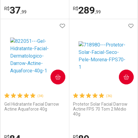
Comprar sem Desconto
Comprar sem Desconto
37
289
R$
Comprar sem Desconto
R$
Comprar sem Desconto
Por R$ 49,99/cada
Por R$ 99,99/cada
,99
,99
Por R$ 49,99/cada
Por R$ 99,99/cada
ADICIONAR AOS FAVORITOS
ADI
FECHAR
FECHAR
F
F
Laboratório
Por Menos
Laboratório
Por Menos
COMPRAR
COMPRAR
(34)
(36)
Gel Hidratante Facial Darrow
Protetor Solar Facial Darrow
Actine Aquaforce 40g
Actine FPS 70 Tom 2 Médio
40g
Ativar Desconto
Ativar Desconto
Comprar sem Desconto
Comprar sem Desconto
R$
Comprar sem Desconto
R$
Comprar sem Desconto
Por R$ 37,99/cada
Por R$ 289,99/cada