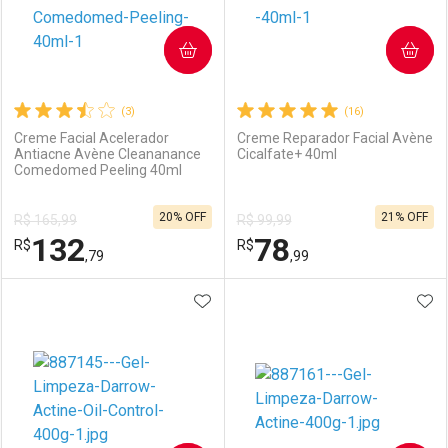
COMPRAR
COMPRAR
(3)
(16)
Creme Facial Acelerador
Creme Reparador Facial Avène
Antiacne Avène Cleananance
Cicalfate+ 40ml
Comedomed Peeling 40ml
Ativar Desconto
Ativar Desconto
20% OFF
21% OFF
R$ 165,99
R$ 99,99
Comprar sem Desconto
Comprar sem Desconto
132
78
R$
Comprar sem Desconto
R$
Comprar sem Desconto
Por R$ 131,99/cada
Por R$ 83,99/cada
,79
,99
Por R$ 131,99/cada
Por R$ 83,99/cada
ADICIONAR AOS FAVORITOS
ADI
FECHAR
FECHAR
F
F
Laboratório
Por Menos
Laboratório
Por Menos