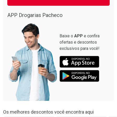
APP Drogarias Pacheco
Baixe o
APP
e confira
ofertas e descontos
exclusivos para você!
Os melhores descontos você encontra aqui