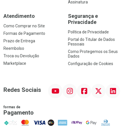
Assinatura
Atendimento
Segurança e
Privacidade
Como Comprar no Site
Política de Privacidade
Formas de Pagamento
Portal do Titular de Dados
Prazo de Entrega
Pessoais
Reembolso
Como Protegemos os Seus
Troca ou Devolução
Dados
Marketplace
Configuração de Cookies
YouTube
Instagram
Facebook
Twitter
Linkedin
Redes Sociais
formas de
Pagamento
PIX
MasterCard
VISA
ELO
AMEX
NuPay
Google Pay
Diners Club