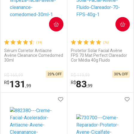
COMPRAR
COMPRAR
(19)
(76)
Sérum Corretor Antiacne
Protetor Solar Facial Avène
Avène Cleanance Comedomed
FPS 70 Mat Perfect Clareador
30ml
Cor Média 40g Fluido
Ativar Desconto
Ativar Desconto
20% OFF
30% OFF
R$ 165,99
R$ 119,99
Comprar sem Desconto
Comprar sem Desconto
131
83
R$
Comprar sem Desconto
R$
Comprar sem Desconto
Por R$ 116,79/cada
Por R$ 260,99/cada
,99
,99
Por R$ 116,79/cada
Por R$ 260,99/cada
ADICIONAR AOS FAVORITOS
ADI
FECHAR
FECHAR
F
F
Laboratório
Por Menos
Laboratório
Por Menos