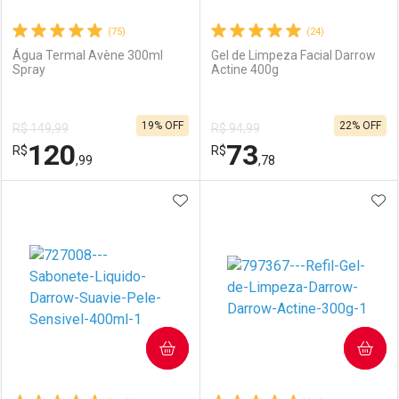
(75)
(24)
Água Termal Avène 300ml
Gel de Limpeza Facial Darrow
Spray
Actine 400g
Ativar Desconto
Ativar Desconto
19% OFF
22% OFF
R$ 149,99
R$ 94,99
Comprar sem Desconto
Comprar sem Desconto
120
73
R$
Comprar sem Desconto
R$
Comprar sem Desconto
Por R$ 37,99/cada
Por R$ 37,99/cada
,99
,78
Por R$ 37,99/cada
Por R$ 37,99/cada
ADICIONAR AOS FAVORITOS
ADI
FECHAR
FECHAR
F
F
Laboratório
Por Menos
Laboratório
Por Menos
COMPRAR
COMPRAR