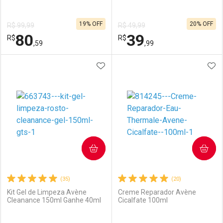
Ativar Desconto
Ativar Desconto
19% OFF
20% OFF
R$ 99,99
R$ 49,99
Comprar sem Desconto
Comprar sem Desconto
80
39
R$
Comprar sem Desconto
R$
Comprar sem Desconto
Por R$ 69,99/cada
Por R$ 60,99/cada
,59
,99
Por R$ 69,99/cada
Por R$ 60,99/cada
ADICIONAR AOS FAVORITOS
ADI
FECHAR
FECHAR
F
F
Laboratório
Por Menos
Laboratório
Por Menos
COMPRAR
COMPRAR
(35)
(20)
Kit Gel de Limpeza Avène
Creme Reparador Avène
Cleanance 150ml Ganhe 40ml
Cicalfate 100ml
Ativar Desconto
Ativar Desconto