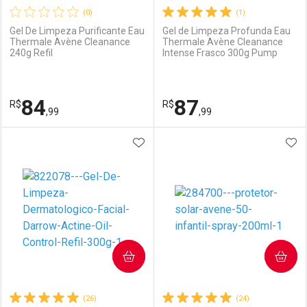
(0)
(1)
Gel De Limpeza Purificante Eau
Gel de Limpeza Profunda Eau
Thermale Avène Cleanance
Thermale Avène Cleanance
240g Refil
Intense Frasco 300g Pump
Ativar Desconto
Ativar Desconto
Comprar sem Desconto
Comprar sem Desconto
84
87
R$
Comprar sem Desconto
R$
Comprar sem Desconto
Por R$ 50,39/cada
Por R$ 119,99/cada
,99
,99
Por R$ 50,39/cada
Por R$ 119,99/cada
ADICIONAR AOS FAVORITOS
ADI
FECHAR
FECHAR
F
F
Laboratório
Por Menos
Laboratório
Por Menos
COMPRAR
COMPRAR
(26)
(24)