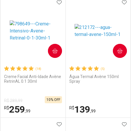
ADICIONAR AOS FAVORITOS
ADI
FECHAR
FECHAR
F
F
Laboratório
Por Menos
Laboratório
Por Menos
COMPRAR
COMPRAR
(18)
(5)
Creme Facial Anti-Idade Avène
Água Termal Avène 150ml
RetrinAL 0.1 30ml
Spray
Ativar Desconto
Ativar Desconto
10% OFF
R$ 289,99
Comprar sem Desconto
Comprar sem Desconto
259
139
R$
Comprar sem Desconto
R$
Comprar sem Desconto
Por R$ 58,99/cada
Por R$ 69,99/cada
,99
,99
Por R$ 58,99/cada
Por R$ 69,99/cada
ADICIONAR AOS FAVORITOS
ADI
FECHAR
FECHAR
F
F