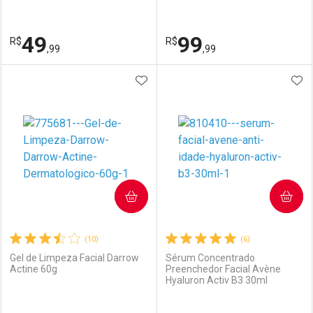
Comprar sem Desconto
Comprar sem Desconto
49
99
R$
Comprar sem Desconto
R$
Comprar sem Desconto
Por R$ 76,99/cada
Por R$ 53,19/cada
,99
,99
Por R$ 76,99/cada
Por R$ 53,19/cada
ADICIONAR AOS FAVORITOS
ADI
FECHAR
FECHAR
F
F
Laboratório
Por Menos
Laboratório
Por Menos
COMPRAR
COMPRAR
(10)
(6)
Gel de Limpeza Facial Darrow
Sérum Concentrado
Actine 60g
Preenchedor Facial Avène
Hyaluron Activ B3 30ml
Ativar Desconto
Ativar Desconto