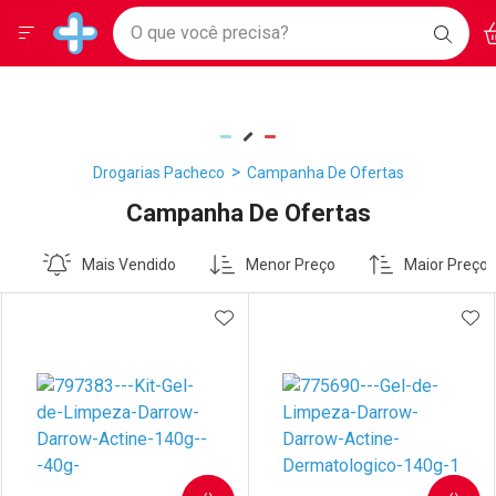
Drogarias Pacheco
Menu
Ac
Ir direto para a home
O que você precisa?
BAIXE
Baixe nosso APP e aproveite Ofertas Exclusivas!
BUSC
O AP
Navegue pela página
Ir direto para o conteúdo
Faça a sua busca
Ir direto para a busca
Ir direto para a conta
Ir direto para a ajuda
Ir direto para a notificações
Drogarias Pacheco
Campanha De Ofertas
Ir direto para o carrinho
Ir direto para o menu
Campanha De Ofertas
Mais Vendido
Menor Preço
Maior Preço
ADICIONAR AOS FAVORITOS
ADI