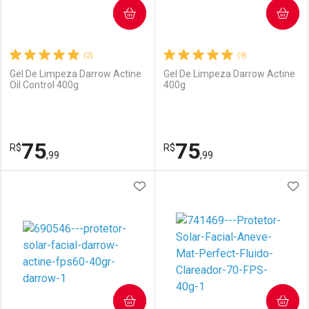
COMPRAR
COMPRAR
(2)
(9)
Gel De Limpeza Darrow Actine
Gel De Limpeza Darrow Actine
Oil Control 400g
400g
Ativar Desconto
Ativar Desconto
Comprar sem Desconto
Comprar sem Desconto
75
75
R$
Comprar sem Desconto
R$
Comprar sem Desconto
Por R$ 132,79/cada
Por R$ 78,99/cada
,99
,99
Por R$ 132,79/cada
Por R$ 78,99/cada
ADICIONAR AOS FAVORITOS
ADI
FECHAR
FECHAR
F
F
Laboratório
Por Menos
Laboratório
Por Menos
COMPRAR
COMPRAR