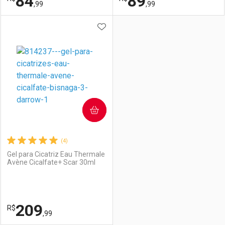
84
89
,99
,99
Por R$ 37,99/cada
Por R$ 289,99/cada
ADICIONAR AOS FAVORITOS
FECHAR
FECHAR
F
F
Laboratório
Por Menos
Laboratório
Por Menos
COMPRAR
(4)
Gel para Cicatriz Eau Thermale
Avène Cicalfate+ Scar 30ml
Ativar Desconto
Ativar Desconto
Comprar sem Desconto
Comprar sem Desconto
209
R$
Comprar sem Desconto
Comprar sem Desconto
Por R$ 84,99/cada
Por R$ 89,99/cada
,99
Por R$ 84,99/cada
Por R$ 89,99/cada