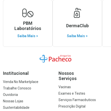
PBM
DermaClub
Laboratórios
Saiba Mais >
Saiba Mais >
Ir para a Home
Institucional
Nossos
Serviços
Venda No Marketplace
Vacinas
Trabalhe Conosco
Exames e Testes
Ouvidoria
Serviços Farmacêuticos
Nossas Lojas
Prescrição Digital
Sustentabilidade