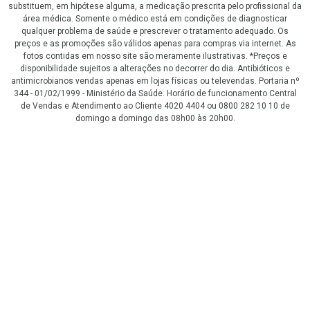
substituem, em hipótese alguma, a medicação prescrita pelo profissional da
área médica. Somente o médico está em condições de diagnosticar
qualquer problema de saúde e prescrever o tratamento adequado. Os
preços e as promoções são válidos apenas para compras via internet. As
fotos contidas em nosso site são meramente ilustrativas. *Preços e
disponibilidade sujeitos a alterações no decorrer do dia. Antibióticos e
antimicrobianos vendas apenas em lojas físicas ou televendas. Portaria nº
344 - 01/02/1999 - Ministério da Saúde. Horário de funcionamento Central
de Vendas e Atendimento ao Cliente 4020 4404 ou 0800 282 10 10 de
domingo a domingo das 08h00 às 20h00.
LGPD Aceite os Cookies