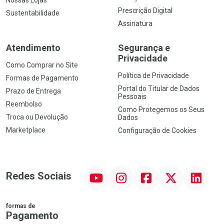
Nossas Lojas
Prescrição Digital
Sustentabilidade
Assinatura
Atendimento
Segurança e
Privacidade
Como Comprar no Site
Política de Privacidade
Formas de Pagamento
Portal do Titular de Dados
Prazo de Entrega
Pessoais
Reembolso
Como Protegemos os Seus
Troca ou Devolução
Dados
Marketplace
Configuração de Cookies
YouTube
Instagram
Facebook
Twitter
Linkedin
Redes Sociais
formas de
Pagamento