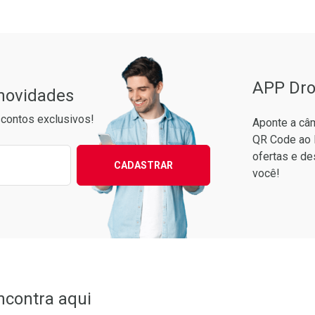
APP Dro
 novidades
contos exclusivos!
Aponte a câm
QR Code ao 
ixo para receber as melhores ofertas:
ofertas e de
CADASTRAR
você!
ncontra aqui