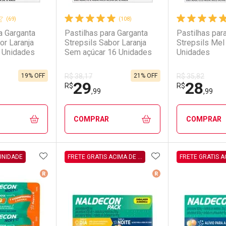
(69)
(108)
a Garganta
Pastilhas para Garganta
Pastilhas par
or Laranja
Strepsils Sabor Laranja
Strepsils Mel
 Unidades
Sem açúcar 16 Unidades
Unidades
19% OFF
21% OFF
R$ 38,17
R$ 35,82
29
28
R$
R$
,99
,99
COMPRAR
COMPRAR
FAVORITOS
ADICIONAR AOS FAVORITOS
ADICIONAR AOS 
FECHAR
FECHAR
FECHAR
FECHAR
 UNIDADE
FRETE GRATIS ACIMA DE R$39,90 DIRETO NO CARRINHO
erência
Medicamento De Referência
Medicamento De Ref
rio
os
Laboratório
Por Menos
Laborató
Por Men