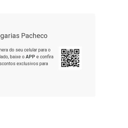
garias Pacheco
era do seu celular para o
lado, baixe o
APP
e confira
scontos exclusivos para