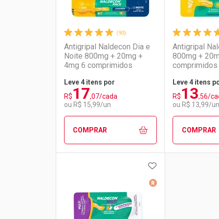
(90)
Antigripal Naldecon Dia e
Antigripal Na
Noite 800mg + 20mg +
800mg + 20m
4mg 6 comprimidos
comprimidos
Leve 4 itens por
Leve 4 itens p
17
13
R$
,07/cada
R$
,56/ca
Ativar Desconto
Ativar Des
ou R$ 15,99/un
ou R$ 13,99/u
Comprar sem Desconto
Comprar sem Desconto
Comprar s
Comprar s
COMPRAR
COMPRAR
Por R$ 16,29/cada
Por R$ 16,29/cada
Por R$ 16,9
Por R$ 16,9
ADICIONAR AOS 
FECHAR
FECHAR
Medicamento De Ref
Laboratório
Por Menos
Laborató
Por Men