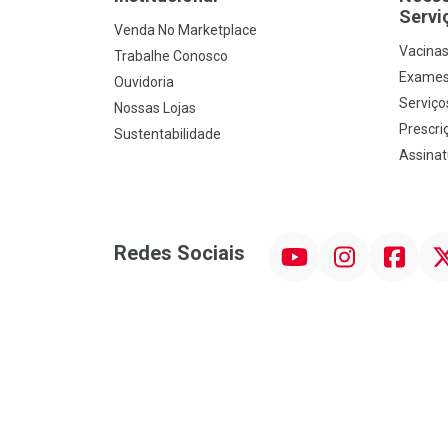
Servi
Venda No Marketplace
Vacina
Trabalhe Conosco
Exames
Ouvidoria
Serviço
Nossas Lojas
Prescriç
Sustentabilidade
Assinat
YouTube
Instagram
Facebook
Twit
Redes Sociais
Promoção em Destaque