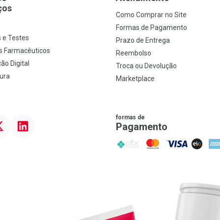
ços
Como Comprar no Site
s
Formas de Pagamento
 e Testes
Prazo de Entrega
s Farmacêuticos
Reembolso
ão Digital
Troca ou Devolução
ura
Marketplace
formas de
ter
Linkedin
Pagamento
PIX
MasterCard
VISA
ELO
AME