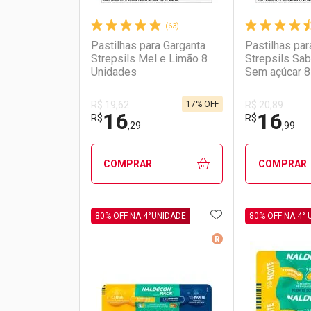
(63)
Pastilhas para Garganta
Pastilhas par
Strepsils Mel e Limão 8
Strepsils Sab
Unidades
Sem açúcar 8
17% OFF
R$ 19,62
R$ 20,89
16
16
R$
R$
,29
,99
COMPRAR
COMPRAR
ADICIONAR AOS 
FECHAR
FECHAR
80% OFF NA 4°UNIDADE
80% OFF NA 4°
Medicamento De Ref
Laboratório
Por Menos
Laborató
Por Men