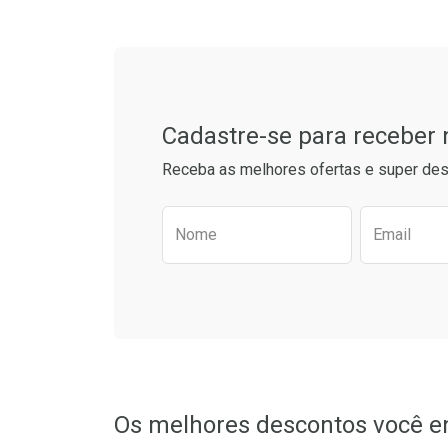
Cadastre-se para receber
Receba as melhores ofertas e super des
Preencha o formulário aba
Nome
Email
Ativar Desconto
Comprar sem Desconto
Comprar sem Desconto
Por R$ 10,29/cada
Por R$ 10,29/cada
Os melhores descontos você e